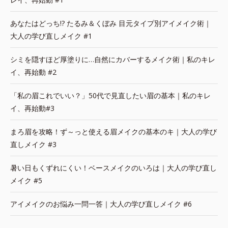
あなたはどっち!? たるみ＆くぼみ 目元タイプ別アイメイク術｜
大人の学び直しメイク #1
シミを隠すほど厚塗りに…自然にカバーするメイク術｜私のキレ
イ、再始動 #2
「私の眉これでいい？」50代で見直したい眉の基本｜私のキレ
イ、再始動#3
まろ眉を攻略！ず～っと使える眉メイクの基本のキ｜大人の学び
直しメイク #3
暑い日もくずれにくい！ベースメイクのいろは｜大人の学び直し
メイク #5
アイメイクのお悩み一問一答｜大人の学び直しメイク #6