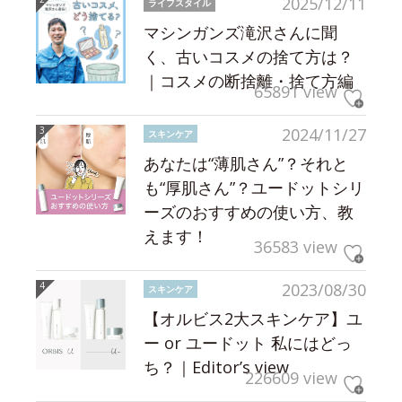
2025/12/11
ライフスタイル
マシンガンズ滝沢さんに聞
く、古いコスメの捨て方は？
｜コスメの断捨離・捨て方編
65891 view
2024/11/27
スキンケア
あなたは“薄肌さん”？それと
も“厚肌さん”？ユードットシリ
ーズのおすすめの使い方、教
えます！
36583 view
2023/08/30
スキンケア
【オルビス2大スキンケア】ユ
ー or ユードット 私にはどっ
ち？｜Editor’s view
226609 view