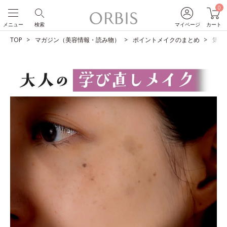
0
メニュー
検索
マイページ
カート
TOP
マガジン（美容情報・読み物）
ポイントメイクのまとめ
気に