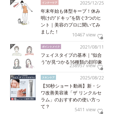
2025/12/25
インナーケア
年末年始も体型キープ！休み
明けの“ドキッ”を防ぐ3つのヒ
ント｜美容のプロに聞いてみ
ました！
10467 view
2021/08/11
ポイントメイク
フェイスタイプの基本｜“似合
う”が見つかる16種類の顔印象
238957 view
2025/08/22
スキンケア
【30秒ショート動画】新・シ
ワ改善美容液「ザ リンクルセ
ラム」のおすすめの使い方っ
て？
5411 view