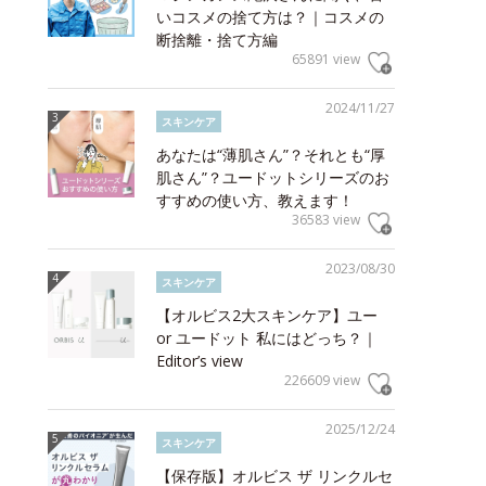
いコスメの捨て方は？｜コスメの
断捨離・捨て方編
65891 view
2024/11/27
スキンケア
あなたは“薄肌さん”？それとも“厚
肌さん”？ユードットシリーズのお
すすめの使い方、教えます！
36583 view
2023/08/30
スキンケア
【オルビス2大スキンケア】ユー
or ユードット 私にはどっち？｜
Editor’s view
226609 view
2025/12/24
スキンケア
【保存版】オルビス ザ リンクルセ