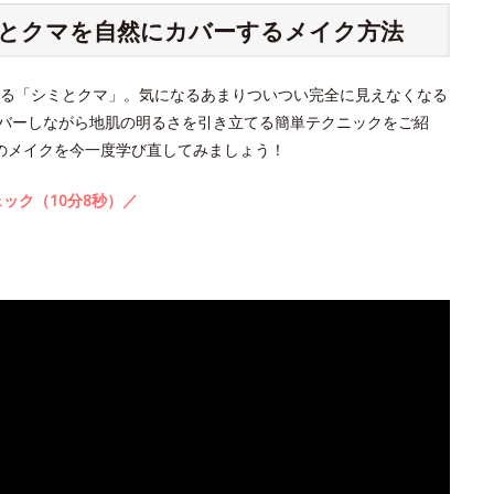
シミとクマを自然にカバーするメイク方法
る「シミとクマ」。気になるあまりついつい完全に見えなくなる
バーしながら地肌の明るさを引き立てる簡単テクニックをご紹
のメイクを今一度学び直してみましょう！
ック（10分8秒）／
。