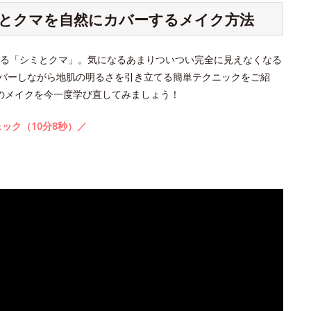
シミとクマを自然にカバーするメイク方法
る「シミとクマ」。気になるあまりついつい完全に見えなくなる
バーしながら地肌の明るさを引き立てる簡単テクニックをご紹
のメイクを今一度学び直してみましょう！
ック（10分8秒）／
。