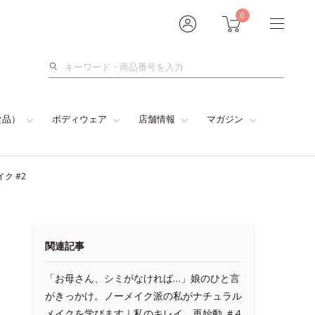
0
検
索
食品）
ボディウェア
店舗情報
マガジン
ク #2
関連記事
「お母さん、シミがなければ…」娘のひと言
がきっかけ。ノーメイク派の私がナチュラル
メイクを学びます｜私のキレイ、再始動 ＃4