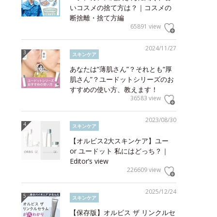
いコスメの捨て方は？｜コスメの
断捨離・捨て方編
65891 view
2024/11/27
スキンケア
あなたは“薄肌さん”？それとも“厚
肌さん”？ユードットシリーズのお
すすめの使い方、教えます！
36583 view
2023/08/30
スキンケア
【オルビス2大スキンケア】ユー
or ユードット 私にはどっち？｜
Editor’s view
226609 view
2025/12/24
スキンケア
【保存版】オルビス ザ リンクルセ