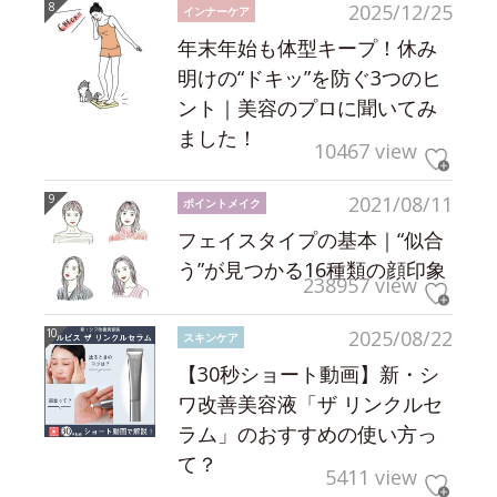
2025/12/25
インナーケア
年末年始も体型キープ！休み
明けの“ドキッ”を防ぐ3つのヒ
ント｜美容のプロに聞いてみ
ました！
10467 view
2021/08/11
ポイントメイク
フェイスタイプの基本｜“似合
う”が見つかる16種類の顔印象
238957 view
2025/08/22
スキンケア
【30秒ショート動画】新・シ
ワ改善美容液「ザ リンクルセ
ラム」のおすすめの使い方っ
て？
5411 view