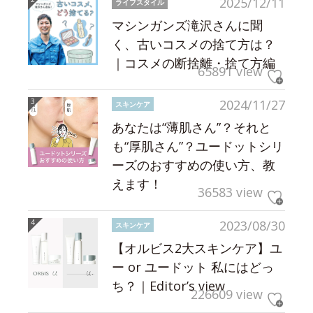
2025/12/11
ライフスタイル
マシンガンズ滝沢さんに聞
く、古いコスメの捨て方は？
｜コスメの断捨離・捨て方編
65891 view
2024/11/27
スキンケア
あなたは“薄肌さん”？それと
も“厚肌さん”？ユードットシリ
ーズのおすすめの使い方、教
えます！
36583 view
2023/08/30
スキンケア
【オルビス2大スキンケア】ユ
ー or ユードット 私にはどっ
ち？｜Editor’s view
226609 view