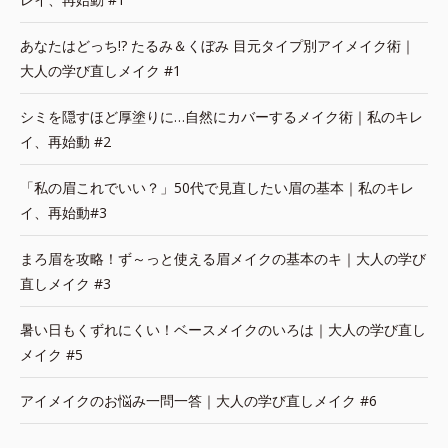
あなたはどっち!? たるみ＆くぼみ 目元タイプ別アイメイク術｜
大人の学び直しメイク #1
シミを隠すほど厚塗りに…自然にカバーするメイク術｜私のキレ
イ、再始動 #2
「私の眉これでいい？」50代で見直したい眉の基本｜私のキレ
イ、再始動#3
まろ眉を攻略！ず～っと使える眉メイクの基本のキ｜大人の学び
直しメイク #3
暑い日もくずれにくい！ベースメイクのいろは｜大人の学び直し
メイク #5
アイメイクのお悩み一問一答｜大人の学び直しメイク #6