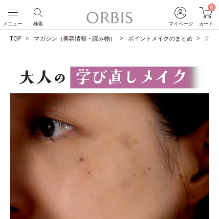
0
メニュー
検索
マイページ
カート
TOP
マガジン（美容情報・読み物）
ポイントメイクのまとめ
気に