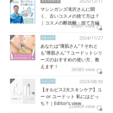
2025/12/11
ライフスタイル
マシンガンズ滝沢さんに聞
く、古いコスメの捨て方は？
｜コスメの断捨離・捨て方編
65891 view
2024/11/27
スキンケア
あなたは“薄肌さん”？それと
も“厚肌さん”？ユードットシリ
ーズのおすすめの使い方、教
えます！
36583 view
2023/08/30
スキンケア
【オルビス2大スキンケア】ユ
ー or ユードット 私にはどっ
ち？｜Editor’s view
226609 view