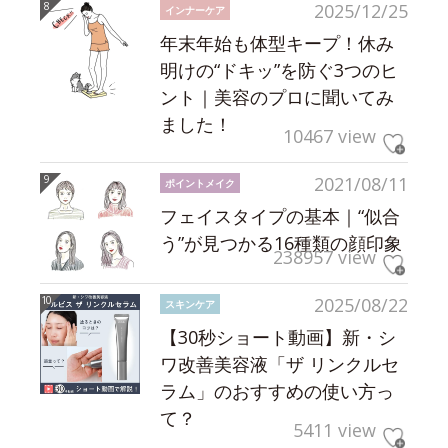
2025/12/25
インナーケア
年末年始も体型キープ！休み
明けの“ドキッ”を防ぐ3つのヒ
ント｜美容のプロに聞いてみ
ました！
10467 view
2021/08/11
ポイントメイク
フェイスタイプの基本｜“似合
う”が見つかる16種類の顔印象
238957 view
2025/08/22
スキンケア
【30秒ショート動画】新・シ
ワ改善美容液「ザ リンクルセ
ラム」のおすすめの使い方っ
て？
5411 view