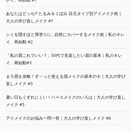
あなたはどっち!? たるみ＆くぼみ 目元タイプ別アイメイク術｜
大人の学び直しメイク #1
シミを隠すほど厚塗りに…自然にカバーするメイク術｜私のキレ
イ、再始動 #2
「私の眉これでいい？」50代で見直したい眉の基本｜私のキレ
イ、再始動#3
まろ眉を攻略！ず～っと使える眉メイクの基本のキ｜大人の学び
直しメイク #3
暑い日もくずれにくい！ベースメイクのいろは｜大人の学び直し
メイク #5
アイメイクのお悩み一問一答｜大人の学び直しメイク #6