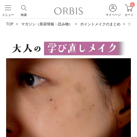
0
メニュー
検索
マイページ
カート
TOP
マガジン（美容情報・読み物）
ポイントメイクのまとめ
気に