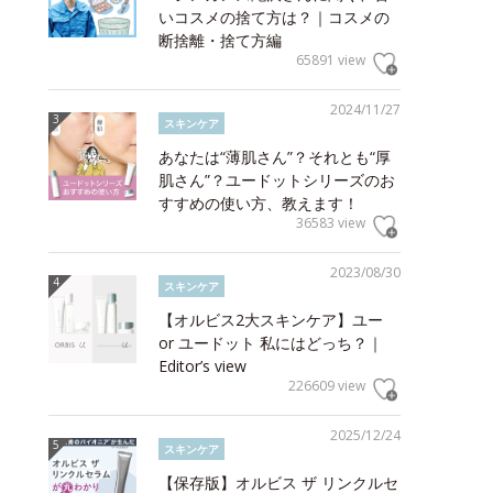
いコスメの捨て方は？｜コスメの
断捨離・捨て方編
65891 view
2024/11/27
スキンケア
あなたは“薄肌さん”？それとも“厚
肌さん”？ユードットシリーズのお
すすめの使い方、教えます！
36583 view
2023/08/30
スキンケア
【オルビス2大スキンケア】ユー
or ユードット 私にはどっち？｜
Editor’s view
226609 view
2025/12/24
スキンケア
【保存版】オルビス ザ リンクルセ