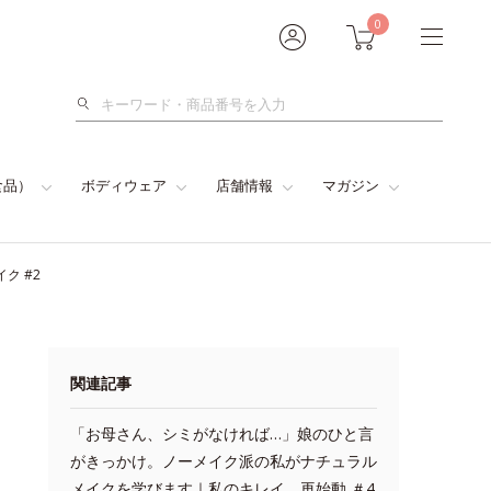
0
検
索
食品）
ボディウェア
店舗情報
マガジン
ク #2
関連記事
「お母さん、シミがなければ…」娘のひと言
がきっかけ。ノーメイク派の私がナチュラル
メイクを学びます｜私のキレイ、再始動 ＃4