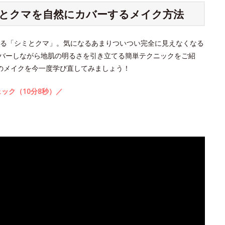
シミとクマを自然にカバーするメイク方法
る「シミとクマ」。気になるあまりついつい完全に見えなくなる
バーしながら地肌の明るさを引き立てる簡単テクニックをご紹
のメイクを今一度学び直してみましょう！
ック（10分8秒）／
。