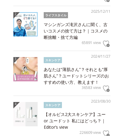
2025/12/11
ライフスタイル
マシンガンズ滝沢さんに聞く、古
いコスメの捨て方は？｜コスメの
断捨離・捨て方編
65891 view
2024/11/27
スキンケア
あなたは“薄肌さん”？それとも“厚
肌さん”？ユードットシリーズのお
すすめの使い方、教えます！
36583 view
2023/08/30
スキンケア
【オルビス2大スキンケア】ユー
or ユードット 私にはどっち？｜
Editor’s view
226609 view