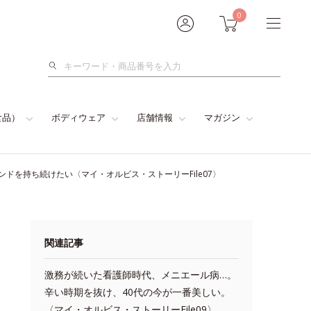
0
検
索
食品）
ボディウェア
店舗情報
マガジン
ドを持ち続けたい〈マイ・オルビス・ストーリーFile07〉
関連記事
激務が続いた看護師時代、メニエール病…。
辛い時期を抜け、40代の今が一番美しい。
〈マイ・オルビス・ストーリーFile09〉