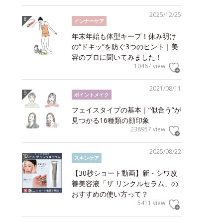
2025/12/25
インナーケア
年末年始も体型キープ！休み明け
の“ドキッ”を防ぐ3つのヒント｜美
容のプロに聞いてみました！
10467 view
2021/08/11
ポイントメイク
フェイスタイプの基本｜“似合う”が
見つかる16種類の顔印象
238957 view
2025/08/22
スキンケア
【30秒ショート動画】新・シワ改
善美容液「ザ リンクルセラム」の
おすすめの使い方って？
5411 view