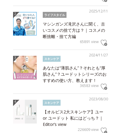
2025/12/11
ライフスタイル
マシンガンズ滝沢さんに聞く、古
いコスメの捨て方は？｜コスメの
断捨離・捨て方編
65891 view
2024/11/27
スキンケア
あなたは“薄肌さん”？それとも“厚
肌さん”？ユードットシリーズのお
すすめの使い方、教えます！
36583 view
2023/08/30
スキンケア
【オルビス2大スキンケア】ユー
or ユードット 私にはどっち？｜
Editor’s view
226609 view