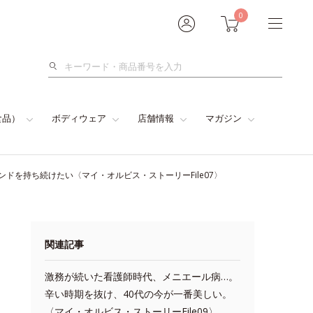
0
検
索
食品）
ボディウェア
店舗情報
マガジン
ドを持ち続けたい〈マイ・オルビス・ストーリーFile07〉
関連記事
激務が続いた看護師時代、メニエール病…。
辛い時期を抜け、40代の今が一番美しい。
〈マイ・オルビス・ストーリーFile09〉