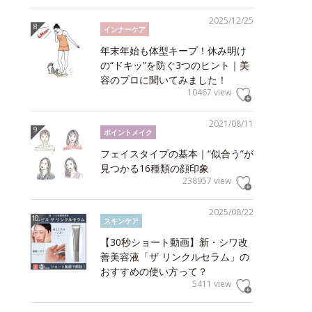
2025/12/25
インナーケア
年末年始も体型キープ！休み明け
の“ドキッ”を防ぐ3つのヒント｜美
容のプロに聞いてみました！
10467 view
2021/08/11
ポイントメイク
フェイスタイプの基本｜“似合う”が
見つかる16種類の顔印象
238957 view
2025/08/22
スキンケア
【30秒ショート動画】新・シワ改
善美容液「ザ リンクルセラム」の
おすすめの使い方って？
5411 view