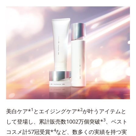
1
2
美白ケア*
とエイジングケア*
が叶うアイテムと
3
して登場し、累計販売数1002万個突破*
、ベスト
4
コスメ計57冠受賞*
など、数多くの実績を持つ実