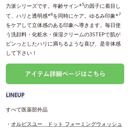
5
力派シリーズです。年齢サイン*
の因子に着目し
6
7
て、ハリと透明感*
を同時にケア。ゆるみ印象*
をケアして立体感のある印象へ導きます。毎日使
う洗顔料・化粧水・保湿クリームの3STEPで肌が
ピンっとしたハリに満ちるような喜び、是非体感
して下さい！
LINEUP
すべて医薬部外品
・
オルビスユー ドット フォーミングウォッシュ