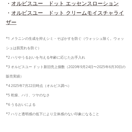
・
オルビスユー ドット エッセンスローション
・
オルビスユー ドット クリームモイスチャライ
ザー
*1 メラニンの生成を抑えシミ・そばかすを防ぐ（ウォッシュ除く。ウォッ
シュは肌荒れを防ぐ）
*2 ハリやうるおいを与える年齢に応じたお手入れ
*3 オルビスユー ドット新旧売上個数（2020年9月24日〜2025年6月30日の
販売実績）
*4 2025年7月22日時点（オルビス調べ）
*5 乾燥、ハリ、ツヤのなさ
*6 うるおいによる
*7 ハリと透明感の低下により立体感のない印象になること