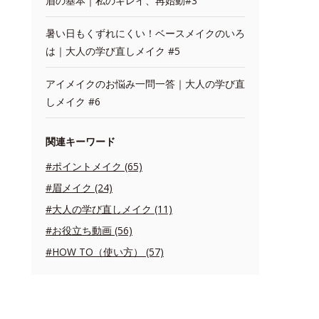
眉の基本｜私のキレイ、再始動#3
暑い日もくずれにくい！ベースメイクのいろ
は｜大人の学び直しメイク #5
アイメイクのお悩み一問一答｜大人の学び直
しメイク #6
関連キーワード
#ポイントメイク (65)
#眉メイク (24)
#大人の学び直しメイク (11)
#お役立ち動画 (56)
#HOW TO（使い方） (57)