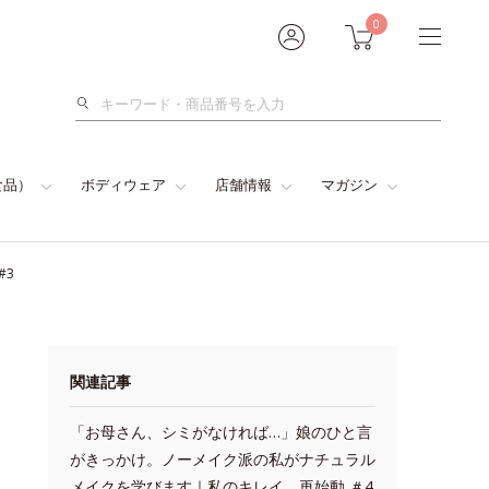
0
検
索
食品）
ボディウェア
店舗情報
マガジン
#3
関連記事
「お母さん、シミがなければ…」娘のひと言
がきっかけ。ノーメイク派の私がナチュラル
メイクを学びます｜私のキレイ、再始動 ＃4