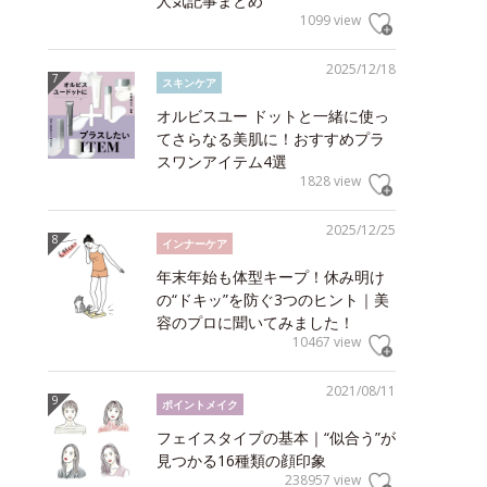
人気記事まとめ
1099 view
2025/12/18
スキンケア
オルビスユー ドットと一緒に使っ
てさらなる美肌に！おすすめプラ
スワンアイテム4選
1828 view
2025/12/25
インナーケア
年末年始も体型キープ！休み明け
の“ドキッ”を防ぐ3つのヒント｜美
容のプロに聞いてみました！
10467 view
2021/08/11
ポイントメイク
フェイスタイプの基本｜“似合う”が
見つかる16種類の顔印象
238957 view