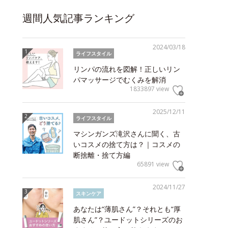
週間人気記事ランキング
2024/03/18
ライフスタイル
リンパの流れを図解！正しいリン
パマッサージでむくみを解消
1833897 view
2025/12/11
ライフスタイル
マシンガンズ滝沢さんに聞く、古
いコスメの捨て方は？｜コスメの
断捨離・捨て方編
65891 view
2024/11/27
スキンケア
あなたは“薄肌さん”？それとも“厚
肌さん”？ユードットシリーズのお