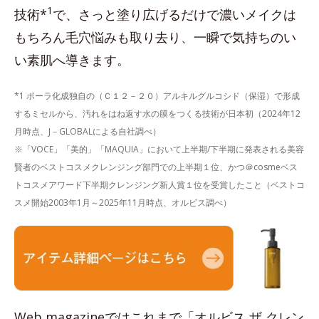
1
技術*
で、さっと塗り広げるだけで濃いメイクは
もちろん毛穴悩みも取り去り、一瞬で気持ちのい
い素肌へ導きます。
*1 ポーラ化成独自の（Ｃ１２－２０）アルキルグルコシド（保湿）で形成
するミセルから、汚れをはね返す水の膜をつくる技術が日本初（2024年12
月時点、J－GLOBALによる自社調べ）
※「VOCE」「美的」「MAQUIA」において上半期/下半期に発表される美容
賢者のベストコスメクレンジング部門での上半期１位、かつ＠cosmeベス
トコスメアワード下半期クレンジング新人賞１位を受賞したこと（ベストコ
スメ開始2003年1月～2025年11月時点、オルビス調べ）
Web magazineではこれまで「オルビス ザ クレン