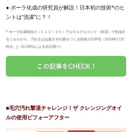
● ポーラ化成の研究員が解説！日本初の技術*のヒ
ントは“洗濯”に？！
* ポーラ化成独自の（Ｃ１２－２０）アルキルグルコシド（保湿）で形成す
るミセルから、汚れをはね返す水の膜をつくる技術が日本初（2024年12月
時点、J－GLOBALによる自社調べ）
■毛穴汚れ撃退チャレンジ！ザ クレンジングオイ
ルの使用ビフォーアフター