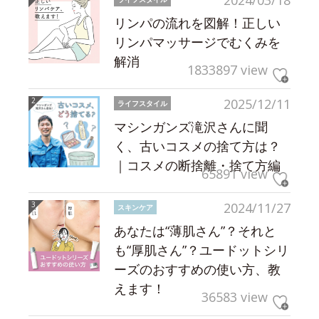
2024/03/18
リンパの流れを図解！正しい
リンパマッサージでむくみを
解消
1833897 view
2025/12/11
ライフスタイル
マシンガンズ滝沢さんに聞
く、古いコスメの捨て方は？
｜コスメの断捨離・捨て方編
65891 view
2024/11/27
スキンケア
あなたは“薄肌さん”？それと
も“厚肌さん”？ユードットシリ
ーズのおすすめの使い方、教
えます！
36583 view