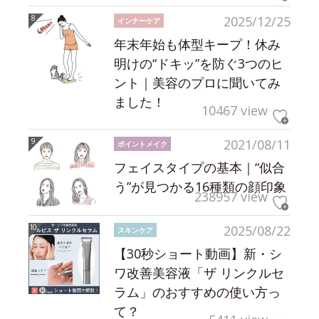
2025/12/25
インナーケア
年末年始も体型キープ！休み
明けの“ドキッ”を防ぐ3つのヒ
ント｜美容のプロに聞いてみ
ました！
10467 view
2021/08/11
ポイントメイク
フェイスタイプの基本｜“似合
う”が見つかる16種類の顔印象
238957 view
2025/08/22
スキンケア
【30秒ショート動画】新・シ
ワ改善美容液「ザ リンクルセ
ラム」のおすすめの使い方っ
て？