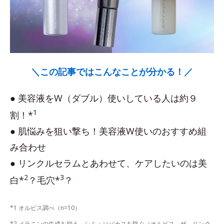
＼この記事ではこんなことが分かる！／
● 美容液をW（ダブル）使いしている人は約９
1
割！*
● 肌悩みを狙い撃ち！美容液W使いのおすすめ組
み合わせ
● リンクルセラムとあわせて、ケアしたいのは美
2
3
白*
？毛穴*
？
*1 オルビス調べ（n=10）
*2 メラニンの生成を抑え、シミ・ソバカスを防ぐ（オルビス ザ リンク