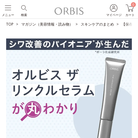
0
メニュー
検索
マイページ
カート
TOP
マガジン（美容情報・読み物）
スキンケアのまとめ
【保存版