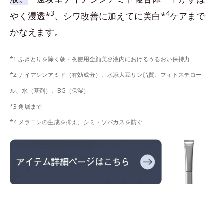
3
4
やく浸透*
、シワ改善に加えてに美白*
ケアまで
かなえます。
*1 ふきとりを除く朝・夜使用全顔美容液内におけるうるおい保持力
*2 ナイアシンアミド（有効成分）、水添大豆リン脂質、フィトステロー
ル、水（基剤）、BG（保湿）
*3 角層まで
*4 メラニンの生成を抑え、シミ・ソバカスを防ぐ