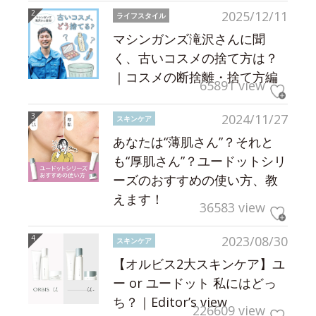
2025/12/11
ライフスタイル
マシンガンズ滝沢さんに聞
く、古いコスメの捨て方は？
｜コスメの断捨離・捨て方編
65891 view
2024/11/27
スキンケア
あなたは“薄肌さん”？それと
も“厚肌さん”？ユードットシリ
ーズのおすすめの使い方、教
えます！
36583 view
2023/08/30
スキンケア
【オルビス2大スキンケア】ユ
ー or ユードット 私にはどっ
ち？｜Editor’s view
226609 view