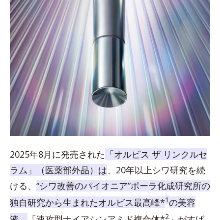
2025年8月に発売された
「オルビス ザ リンクルセ
ラム」（医薬部外品）は
、20年以上シワ研究を続
ける、
“シワ改善のパイオニア”ポーラ化成研究所の
1
独自研究から生まれたオルビス最高峰*
の美容
2
液。
「速攻型ナイアシンアミド複合体*
」がすば