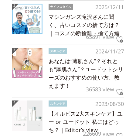
2025/12/11
ライフスタイル
マシンガンズ滝沢さんに聞
く、古いコスメの捨て方は？
｜コスメの断捨離・捨て方編
65891 view
2024/11/27
スキンケア
あなたは“薄肌さん”？それと
も“厚肌さん”？ユードットシリ
ーズのおすすめの使い方、教
えます！
36583 view
2023/08/30
スキンケア
【オルビス2大スキンケア】ユ
ー or ユードット 私にはどっ
ち？｜Editor’s view
226609 view