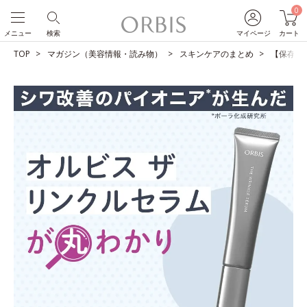
0
メニュー
検索
マイページ
カート
TOP
マガジン（美容情報・読み物）
スキンケアのまとめ
【保存版