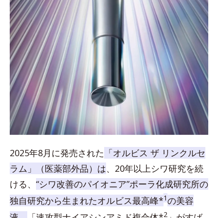
2025年8月に発売された
「オルビス ザ リンクルセ
ラム」（医薬部外品）は
、20年以上シワ研究を続
ける、
“シワ改善のパイオニア”ポーラ化成研究所の
1
独自研究から生まれたオルビス最高峰*
の美容
2
液。
「速攻型ナイアシンアミド複合体*
」がすば