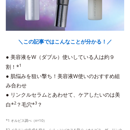
＼この記事ではこんなことが分かる！／
● 美容液をW（ダブル）使いしている人は約９
1
割！*
● 肌悩みを狙い撃ち！美容液W使いのおすすめ組
み合わせ
● リンクルセラムとあわせて、ケアしたいのは美
2
3
白*
？毛穴*
？
*1 オルビス調べ（n=10）
*2 メラニンの生成を抑え、シミ・ソバカスを防ぐ（オルビス ザ リンク