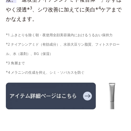
3
4
やく浸透*
、シワ改善に加えてに美白*
ケアまで
かなえます。
*1 ふきとりを除く朝・夜使用全顔美容液内におけるうるおい保持力
*2 ナイアシンアミド（有効成分）、水添大豆リン脂質、フィトステロー
ル、水（基剤）、BG（保湿）
*3 角層まで
*4 メラニンの生成を抑え、シミ・ソバカスを防ぐ