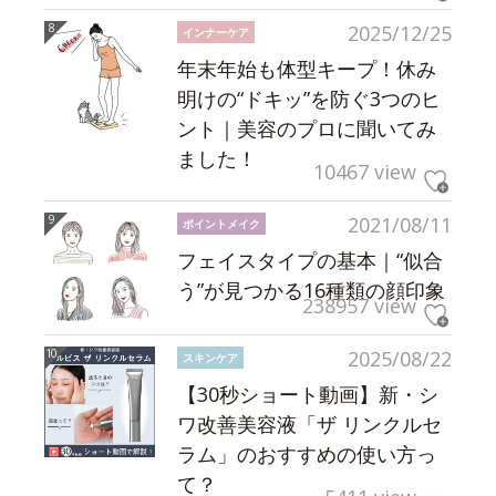
2025/12/25
インナーケア
年末年始も体型キープ！休み
明けの“ドキッ”を防ぐ3つのヒ
ント｜美容のプロに聞いてみ
ました！
10467 view
2021/08/11
ポイントメイク
フェイスタイプの基本｜“似合
う”が見つかる16種類の顔印象
238957 view
2025/08/22
スキンケア
【30秒ショート動画】新・シ
ワ改善美容液「ザ リンクルセ
ラム」のおすすめの使い方っ
て？