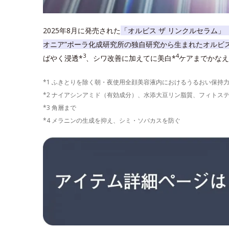
2025年8月に発売された
「オルビス ザ リンクルセラム」
オニア”ポーラ化成研究所の独自研究から生まれたオルビ
3
4
ばやく浸透*
、シワ改善に加えてに美白*
ケアまでかなえ
*1 ふきとりを除く朝・夜使用全顔美容液内におけるうるおい保持
*2 ナイアシンアミド（有効成分）、水添大豆リン脂質、フィトス
*3 角層まで
*4 メラニンの生成を抑え、シミ・ソバカスを防ぐ