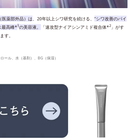
（医薬部外品）は
、20年以上シワ研究を続ける、
“シワ改善のパイ
1
2
ス最高峰*
の美容液。
「速攻型ナイアシンアミド複合体*
」がす
ます。
力
テロール、水（基剤）、BG（保湿）