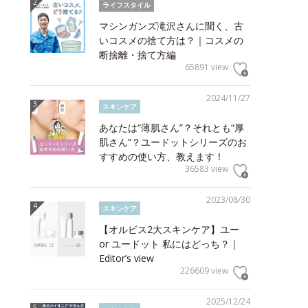
ライフスタイル
マシンガンズ滝沢さんに聞く、古
いコスメの捨て方は？｜コスメの
断捨離・捨て方編
65891 view
2024/11/27
スキンケア
あなたは“薄肌さん”？それとも“厚
肌さん”？ユードットシリーズのお
すすめの使い方、教えます！
36583 view
2023/08/30
スキンケア
【オルビス2大スキンケア】ユー
or ユードット 私にはどっち？｜
Editor’s view
226609 view
2025/12/24