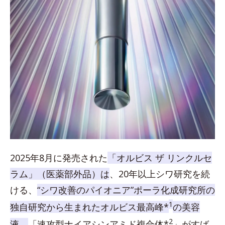
2025年8月に発売された
「オルビス ザ リンクルセ
ラム」（医薬部外品）は
、20年以上シワ研究を続
ける、
“シワ改善のパイオニア”ポーラ化成研究所の
1
独自研究から生まれたオルビス最高峰*
の美容
2
液。
「速攻型ナイアシンアミド複合体*
」がすば