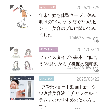
2025/12/25
インナーケア
年末年始も体型キープ！休み
明けの“ドキッ”を防ぐ3つのヒ
ント｜美容のプロに聞いてみ
ました！
10467 view
2021/08/11
ポイントメイク
フェイスタイプの基本｜“似合
う”が見つかる16種類の顔印象
238957 view
2025/08/22
スキンケア
【30秒ショート動画】新・シ
ワ改善美容液「ザ リンクルセ
ラム」のおすすめの使い方っ
て？