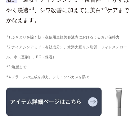
3
4
やく浸透*
、シワ改善に加えてに美白*
ケアまで
かなえます。
*1 ふきとりを除く朝・夜使用全顔美容液内におけるうるおい保持力
*2 ナイアシンアミド（有効成分）、水添大豆リン脂質、フィトステロー
ル、水（基剤）、BG（保湿）
*3 角層まで
*4 メラニンの生成を抑え、シミ・ソバカスを防ぐ