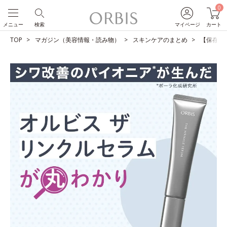
0
メニュー
検索
マイページ
カート
TOP
マガジン（美容情報・読み物）
スキンケアのまとめ
【保存版