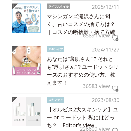
2025/12/11
ライフスタイル
マシンガンズ滝沢さんに聞
く、古いコスメの捨て方は？
｜コスメの断捨離・捨て方編
65891 view
2024/11/27
スキンケア
あなたは“薄肌さん”？それと
も“厚肌さん”？ユードットシリ
ーズのおすすめの使い方、教
えます！
36583 view
2023/08/30
スキンケア
【オルビス2大スキンケア】ユ
ー or ユードット 私にはどっ
ち？｜Editor’s view
226609 view