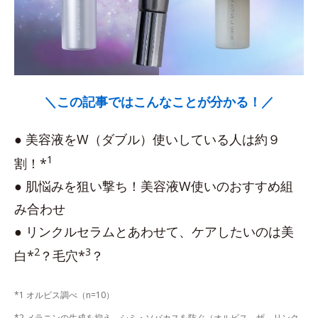
＼この記事ではこんなことが分かる！／
● 美容液をW（ダブル）使いしている人は約９
1
割！*
● 肌悩みを狙い撃ち！美容液W使いのおすすめ組
み合わせ
● リンクルセラムとあわせて、ケアしたいのは美
2
3
白*
？毛穴*
？
*1 オルビス調べ（n=10）
*2 メラニンの生成を抑え、シミ・ソバカスを防ぐ（オルビス ザ リンク