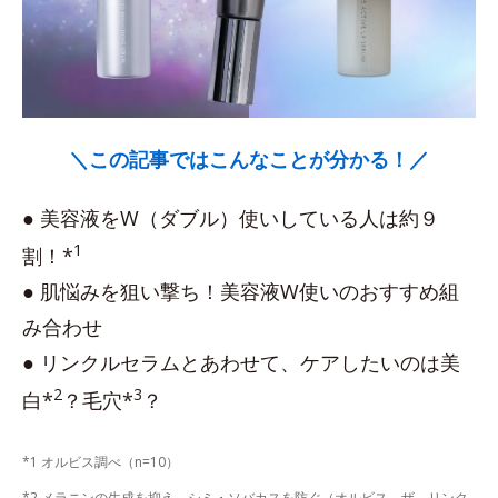
＼この記事ではこんなことが分かる！／
● 美容液をW（ダブル）使いしている人は約９
1
割！*
● 肌悩みを狙い撃ち！美容液W使いのおすすめ組
み合わせ
● リンクルセラムとあわせて、ケアしたいのは美
2
3
白*
？毛穴*
？
*1 オルビス調べ（n=10）
*2 メラニンの生成を抑え、シミ・ソバカスを防ぐ（オルビス ザ リンク