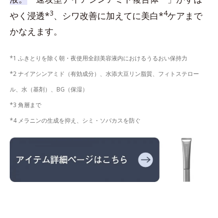
3
4
やく浸透*
、シワ改善に加えてに美白*
ケアまで
かなえます。
*1 ふきとりを除く朝・夜使用全顔美容液内におけるうるおい保持力
*2 ナイアシンアミド（有効成分）、水添大豆リン脂質、フィトステロー
ル、水（基剤）、BG（保湿）
*3 角層まで
*4 メラニンの生成を抑え、シミ・ソバカスを防ぐ