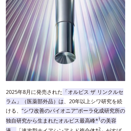
2025年8月に発売された
「オルビス ザ リンクルセ
ラム」（医薬部外品）は
、20年以上シワ研究を続
ける、
“シワ改善のパイオニア”ポーラ化成研究所の
1
独自研究から生まれたオルビス最高峰*
の美容
2
液。
「速攻型ナイアシンアミド複合体*
」がすば