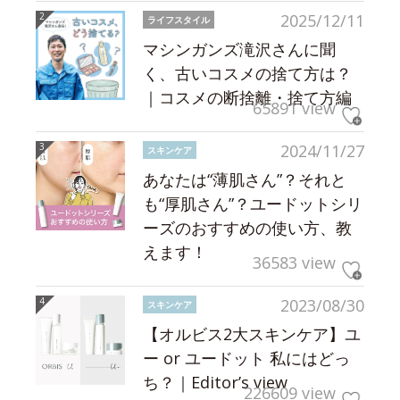
2025/12/11
ライフスタイル
マシンガンズ滝沢さんに聞
く、古いコスメの捨て方は？
｜コスメの断捨離・捨て方編
65891 view
2024/11/27
スキンケア
あなたは“薄肌さん”？それと
も“厚肌さん”？ユードットシリ
ーズのおすすめの使い方、教
えます！
36583 view
2023/08/30
スキンケア
【オルビス2大スキンケア】ユ
ー or ユードット 私にはどっ
ち？｜Editor’s view
226609 view