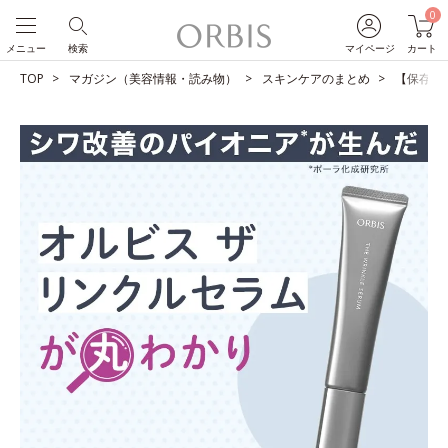
0
メニュー
検索
マイページ
カート
TOP
マガジン（美容情報・読み物）
スキンケアのまとめ
【保存版