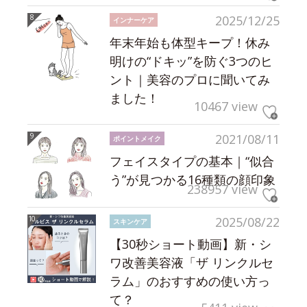
2025/12/25
インナーケア
年末年始も体型キープ！休み
明けの“ドキッ”を防ぐ3つのヒ
ント｜美容のプロに聞いてみ
ました！
10467 view
2021/08/11
ポイントメイク
フェイスタイプの基本｜“似合
う”が見つかる16種類の顔印象
238957 view
2025/08/22
スキンケア
【30秒ショート動画】新・シ
ワ改善美容液「ザ リンクルセ
ラム」のおすすめの使い方っ
て？