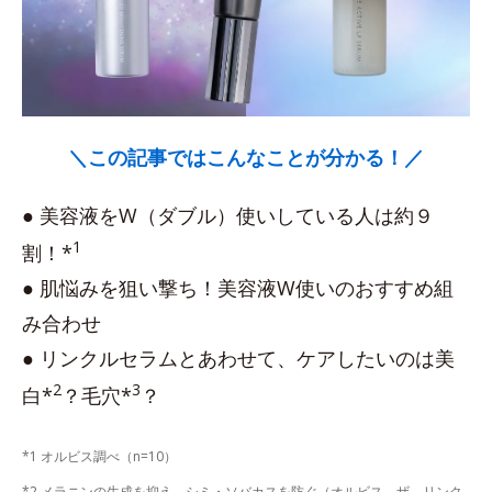
＼この記事ではこんなことが分かる！／
● 美容液をW（ダブル）使いしている人は約９
1
割！*
● 肌悩みを狙い撃ち！美容液W使いのおすすめ組
み合わせ
● リンクルセラムとあわせて、ケアしたいのは美
2
3
白*
？毛穴*
？
*1 オルビス調べ（n=10）
*2 メラニンの生成を抑え、シミ・ソバカスを防ぐ（オルビス ザ リンク