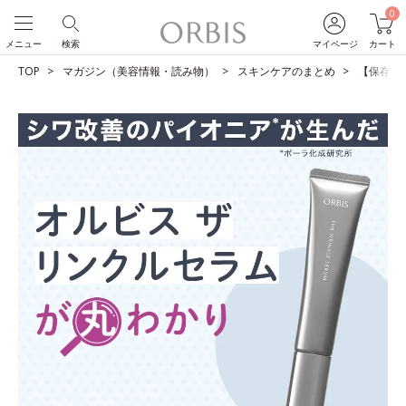
0
メニュー
検索
マイページ
カート
TOP
マガジン（美容情報・読み物）
スキンケアのまとめ
【保存版