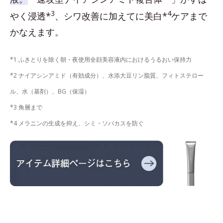
3
4
やく浸透*
、シワ改善に加えてに美白*
ケアまで
かなえます。
*1 ふきとりを除く朝・夜使用全顔美容液内におけるうるおい保持力
*2 ナイアシンアミド（有効成分）、水添大豆リン脂質、フィトステロー
ル、水（基剤）、BG（保湿）
*3 角層まで
*4 メラニンの生成を抑え、シミ・ソバカスを防ぐ