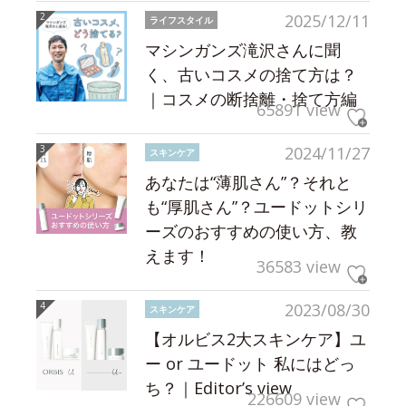
2025/12/11
ライフスタイル
マシンガンズ滝沢さんに聞
く、古いコスメの捨て方は？
｜コスメの断捨離・捨て方編
65891 view
2024/11/27
スキンケア
あなたは“薄肌さん”？それと
も“厚肌さん”？ユードットシリ
ーズのおすすめの使い方、教
えます！
36583 view
2023/08/30
スキンケア
【オルビス2大スキンケア】ユ
ー or ユードット 私にはどっ
ち？｜Editor’s view
226609 view