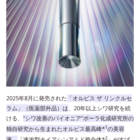
2025年8月に発売された
「オルビス ザ リンクルセ
ラム」（医薬部外品）は
、20年以上シワ研究を続
ける、
“シワ改善のパイオニア”ポーラ化成研究所の
1
独自研究から生まれたオルビス最高峰*
の美容
2
液。
「速攻型ナイアシンアミド複合体*
」がすば