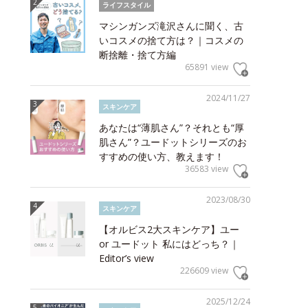
ライフスタイル
マシンガンズ滝沢さんに聞く、古
いコスメの捨て方は？｜コスメの
断捨離・捨て方編
65891 view
2024/11/27
スキンケア
あなたは“薄肌さん”？それとも“厚
肌さん”？ユードットシリーズのお
すすめの使い方、教えます！
36583 view
2023/08/30
スキンケア
【オルビス2大スキンケア】ユー
or ユードット 私にはどっち？｜
Editor’s view
226609 view
2025/12/24