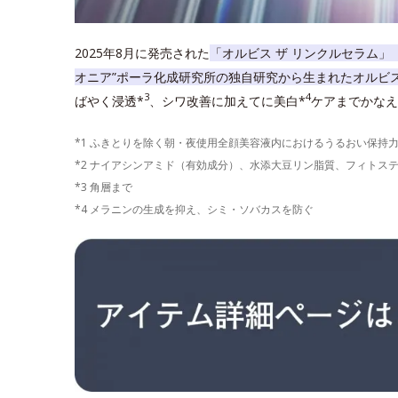
2025年8月に発売された
「オルビス ザ リンクルセラム」
オニア”ポーラ化成研究所の独自研究から生まれたオルビ
3
4
ばやく浸透*
、シワ改善に加えてに美白*
ケアまでかなえ
*1 ふきとりを除く朝・夜使用全顔美容液内におけるうるおい保持
*2 ナイアシンアミド（有効成分）、水添大豆リン脂質、フィトス
*3 角層まで
*4 メラニンの生成を抑え、シミ・ソバカスを防ぐ