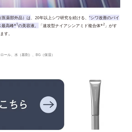
（医薬部外品）は
、20年以上シワ研究を続ける、
“シワ改善のパイ
1
2
ス最高峰*
の美容液。
「速攻型ナイアシンアミド複合体*
」がす
ます。
力
テロール、水（基剤）、BG（保湿）