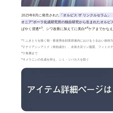
2025年8月に発売された
「オルビス ザ リンクルセラム」
オニア”ポーラ化成研究所の独自研究から生まれたオルビ
3
4
ばやく浸透*
、シワ改善に加えてに美白*
ケアまでかなえ
*1 ふきとりを除く朝・夜使用全顔美容液内におけるうるおい保持
*2 ナイアシンアミド（有効成分）、水添大豆リン脂質、フィトス
*3 角層まで
*4 メラニンの生成を抑え、シミ・ソバカスを防ぐ