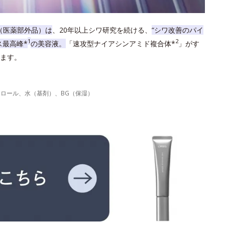
（医薬部外品）は
、20年以上シワ研究を続ける、
“シワ改善のパイ
1
2
ス最高峰*
の美容液。
「速攻型ナイアシンアミド複合体*
」がす
ます。
力
テロール、水（基剤）、BG（保湿）