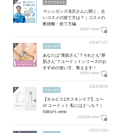
ライフスタイル
マシンガンズ滝沢さんに聞く、古
いコスメの捨て方は？｜コスメの
断捨離・捨て方編
65891 view
2024/11/27
スキンケア
あなたは“薄肌さん”？それとも“厚
肌さん”？ユードットシリーズのお
すすめの使い方、教えます！
36583 view
2023/08/30
スキンケア
【オルビス2大スキンケア】ユー
or ユードット 私にはどっち？｜
Editor’s view
226609 view
2025/12/24