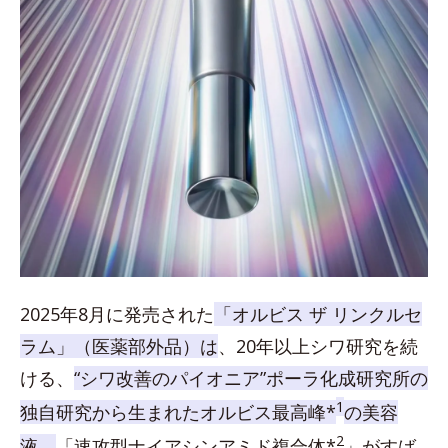
2025年8月に発売された
「オルビス ザ リンクルセ
ラム」（医薬部外品）は
、20年以上シワ研究を続
ける、
“シワ改善のパイオニア”ポーラ化成研究所の
1
独自研究から生まれたオルビス最高峰*
の美容
2
液。
「速攻型ナイアシンアミド複合体*
」がすば