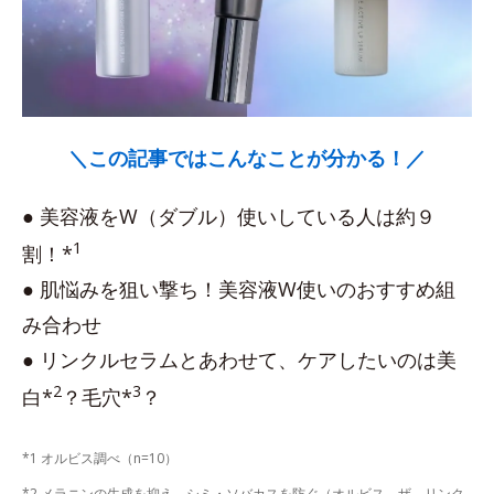
＼この記事ではこんなことが分かる！／
● 美容液をW（ダブル）使いしている人は約９
1
割！*
● 肌悩みを狙い撃ち！美容液W使いのおすすめ組
み合わせ
● リンクルセラムとあわせて、ケアしたいのは美
2
3
白*
？毛穴*
？
*1 オルビス調べ（n=10）
*2 メラニンの生成を抑え、シミ・ソバカスを防ぐ（オルビス ザ リンク