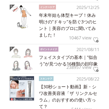
2025/12/25
インナーケア
年末年始も体型キープ！休み
明けの“ドキッ”を防ぐ3つのヒ
ント｜美容のプロに聞いてみ
ました！
10467 view
2021/08/11
ポイントメイク
フェイスタイプの基本｜“似合
う”が見つかる16種類の顔印象
238957 view
2025/08/22
スキンケア
【30秒ショート動画】新・シ
ワ改善美容液「ザ リンクルセ
ラム」のおすすめの使い方っ
て？