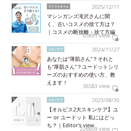
2025/12/11
ライフスタイル
マシンガンズ滝沢さんに聞
く、古いコスメの捨て方は？
｜コスメの断捨離・捨て方編
65891 view
2024/11/27
スキンケア
あなたは“薄肌さん”？それと
も“厚肌さん”？ユードットシリ
ーズのおすすめの使い方、教
えます！
36583 view
2023/08/30
スキンケア
【オルビス2大スキンケア】ユ
ー or ユードット 私にはどっ
ち？｜Editor’s view
226609 view