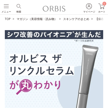
0
メニュー
検索
マイページ
カート
TOP
マガジン（美容情報・読み物）
スキンケアのまとめ
【保存版