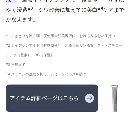
3
4
やく浸透*
、シワ改善に加えてに美白*
ケアまで
かなえます。
*1 ふきとりを除く朝・夜使用全顔美容液内におけるうるおい保持力
*2 ナイアシンアミド（有効成分）、水添大豆リン脂質、フィトステロー
ル、水（基剤）、BG（保湿）
*3 角層まで
*4 メラニンの生成を抑え、シミ・ソバカスを防ぐ