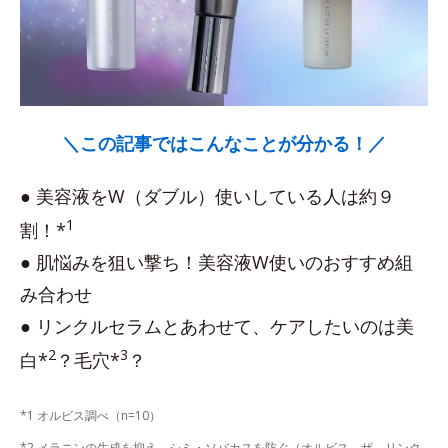
＼この記事ではこんなことが分かる！／
● 美容液をW（ダブル）使いしている人は約９
1
割！*
● 肌悩みを狙い撃ち！美容液W使いのおすすめ組
み合わせ
● リンクルセラムとあわせて、ケアしたいのは美
2
3
白*
？毛穴*
？
*1 オルビス調べ（n=10）
*2 メラニンの生成を抑え、シミ・ソバカスを防ぐ（オルビス ザ リンク