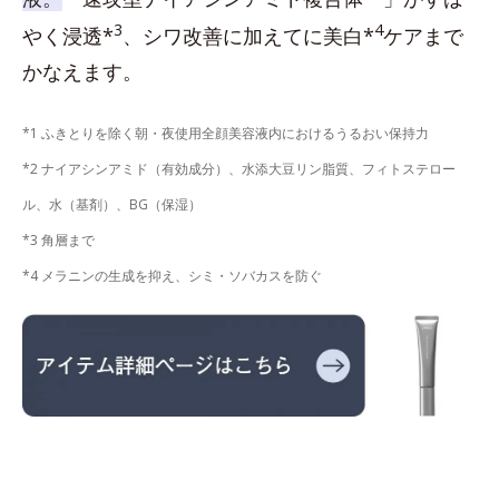
3
4
やく浸透*
、シワ改善に加えてに美白*
ケアまで
かなえます。
*1 ふきとりを除く朝・夜使用全顔美容液内におけるうるおい保持力
*2 ナイアシンアミド（有効成分）、水添大豆リン脂質、フィトステロー
ル、水（基剤）、BG（保湿）
*3 角層まで
*4 メラニンの生成を抑え、シミ・ソバカスを防ぐ