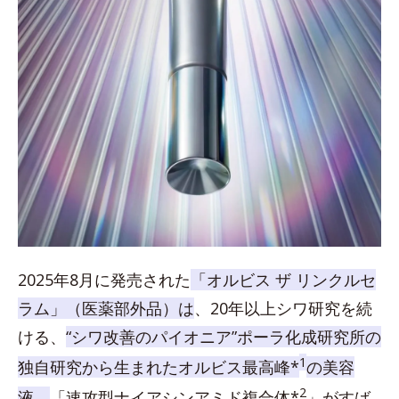
2025年8月に発売された
「オルビス ザ リンクルセ
ラム」（医薬部外品）は
、20年以上シワ研究を続
ける、
“シワ改善のパイオニア”ポーラ化成研究所の
1
独自研究から生まれたオルビス最高峰*
の美容
2
液。
「速攻型ナイアシンアミド複合体*
」がすば