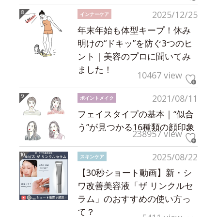
2025/12/25
インナーケア
年末年始も体型キープ！休み
明けの“ドキッ”を防ぐ3つのヒ
ント｜美容のプロに聞いてみ
ました！
10467 view
2021/08/11
ポイントメイク
フェイスタイプの基本｜“似合
う”が見つかる16種類の顔印象
238957 view
2025/08/22
スキンケア
【30秒ショート動画】新・シ
ワ改善美容液「ザ リンクルセ
ラム」のおすすめの使い方っ
て？