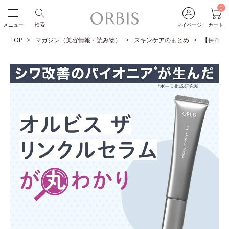
0
メニュー
検索
マイページ
カート
TOP
マガジン（美容情報・読み物）
スキンケアのまとめ
【保存版