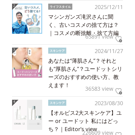
2025/12/11
ライフスタイル
マシンガンズ滝沢さんに聞
く、古いコスメの捨て方は？
｜コスメの断捨離・捨て方編
65891 view
2024/11/27
スキンケア
あなたは“薄肌さん”？それと
も“厚肌さん”？ユードットシリ
ーズのおすすめの使い方、教
えます！
36583 view
2023/08/30
スキンケア
【オルビス2大スキンケア】ユ
ー or ユードット 私にはどっ
ち？｜Editor’s view
226609 view