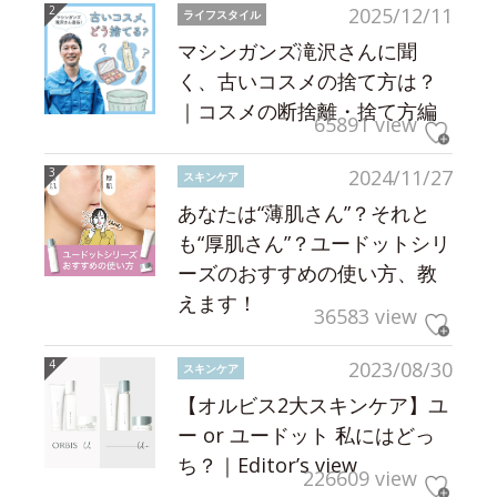
2025/12/11
ライフスタイル
マシンガンズ滝沢さんに聞
く、古いコスメの捨て方は？
｜コスメの断捨離・捨て方編
65891 view
2024/11/27
スキンケア
あなたは“薄肌さん”？それと
も“厚肌さん”？ユードットシリ
ーズのおすすめの使い方、教
えます！
36583 view
2023/08/30
スキンケア
【オルビス2大スキンケア】ユ
ー or ユードット 私にはどっ
ち？｜Editor’s view
226609 view