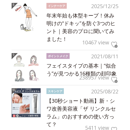
2025/12/25
インナーケア
年末年始も体型キープ！休み
明けの“ドキッ”を防ぐ3つのヒ
ント｜美容のプロに聞いてみ
ました！
10467 view
2021/08/11
ポイントメイク
フェイスタイプの基本｜“似合
う”が見つかる16種類の顔印象
238957 view
2025/08/22
スキンケア
【30秒ショート動画】新・シ
ワ改善美容液「ザ リンクルセ
ラム」のおすすめの使い方っ
て？
5411 view