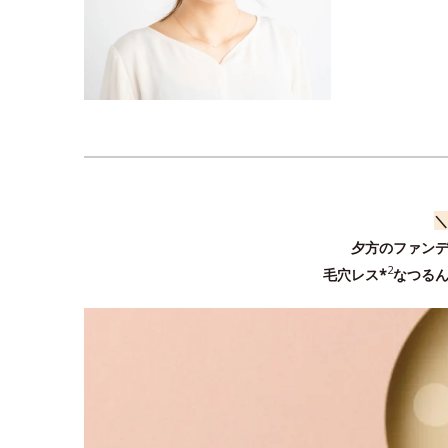
＼
夕方のファンデ
2
毛穴レス*
なつる