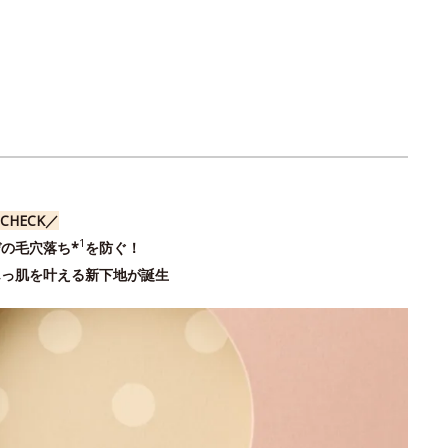
CHECK／
1
の毛穴落ち*
を防ぐ！
んっ肌を叶える新下地が誕生