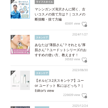
ライフスタイル
マシンガンズ滝沢さんに聞く、古
いコスメの捨て方は？｜コスメの
断捨離・捨て方編
65891 view
2024/11/27
スキンケア
あなたは“薄肌さん”？それとも“厚
肌さん”？ユードットシリーズのお
すすめの使い方、教えます！
36583 view
2023/08/30
スキンケア
【オルビス2大スキンケア】ユー
or ユードット 私にはどっち？｜
Editor’s view
226609 view
2025/12/24