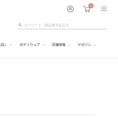
0
検
索
食品）
ボディウェア
店舗情報
マガジン