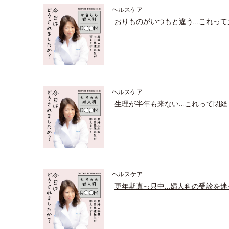
ヘルスケア
おりものがいつもと違う…これって
ヘルスケア
生理が半年も来ない…これって閉経
ヘルスケア
更年期真っ只中…婦人科の受診を迷