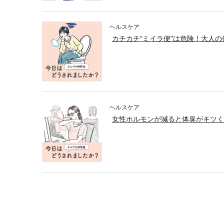
ヘルスケア
カチカチ“ミイラ便”は危険！大人
ヘルスケア
女性ホルモンが減ると体臭がキツく