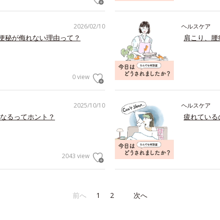
2026/02/10
ヘルスケア
の便秘が侮れない理由って？
肩こり、腰
0 view
2025/10/10
ヘルスケア
なるってホント？
疲れている
2043 view
前へ
1
2
次へ