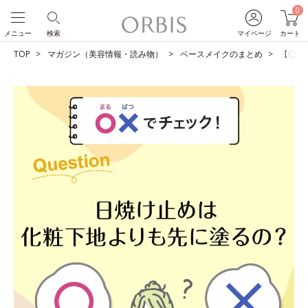
0
メニュー
検索
マイページ
カート
TOP
マガジン（美容情報・読み物）
ベースメイクのまとめ
【〇×