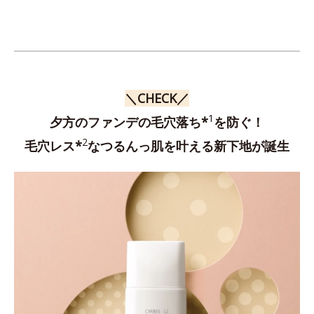
＼CHECK／
1
夕方のファンデの毛穴落ち*
を防ぐ！
2
毛穴レス*
なつるんっ肌を叶える新下地が誕生