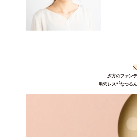
＼
夕方のファンデ
2
毛穴レス*
なつる