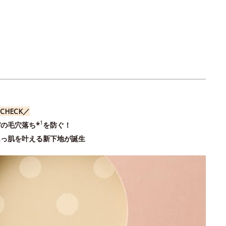
CHECK／
1
の毛穴落ち*
を防ぐ！
んっ肌を叶える新下地が誕生