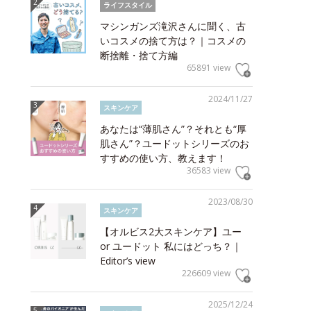
ライフスタイル
マシンガンズ滝沢さんに聞く、古
いコスメの捨て方は？｜コスメの
断捨離・捨て方編
65891 view
2024/11/27
スキンケア
あなたは“薄肌さん”？それとも“厚
肌さん”？ユードットシリーズのお
すすめの使い方、教えます！
36583 view
2023/08/30
スキンケア
【オルビス2大スキンケア】ユー
or ユードット 私にはどっち？｜
Editor’s view
226609 view
2025/12/24