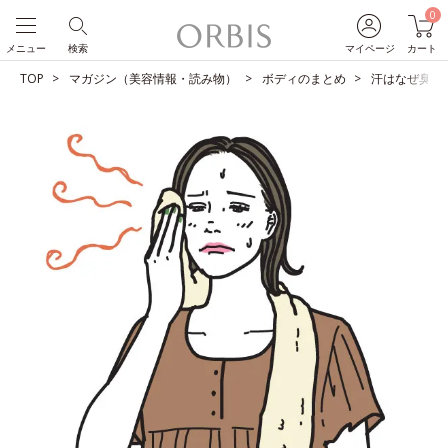
0
メニュー
検索
マイページ
カート
TOP
マガジン（美容情報・読み物）
ボディのまとめ
汗はなぜ臭う