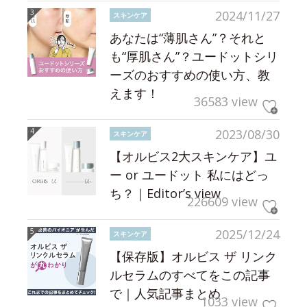
2024/11/27
スキンケア
あなたは“薄肌さん”？それと
も“厚肌さん”？ユードットシリ
ーズのおすすめの使い方、教
えます！
36583 view
2023/08/30
スキンケア
【オルビス2大スキンケア】ユ
ー or ユードット 私にはどっ
ち？｜Editor’s view
226609 view
2025/12/24
スキンケア
【保存版】オルビス ザ リンク
ルセラムのすべてをこの記事
で｜人気記事まとめ
1033 view