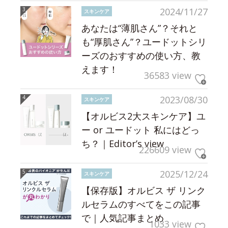
2024/11/27
スキンケア
あなたは“薄肌さん”？それと
も“厚肌さん”？ユードットシリ
ーズのおすすめの使い方、教
えます！
36583 view
2023/08/30
スキンケア
【オルビス2大スキンケア】ユ
ー or ユードット 私にはどっ
ち？｜Editor’s view
226609 view
2025/12/24
スキンケア
【保存版】オルビス ザ リンク
ルセラムのすべてをこの記事
で｜人気記事まとめ
1033 view