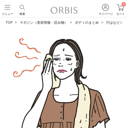
0
メニュー
検索
マイページ
カート
TOP
マガジン（美容情報・読み物）
ボディのまとめ
汗はなぜ臭う