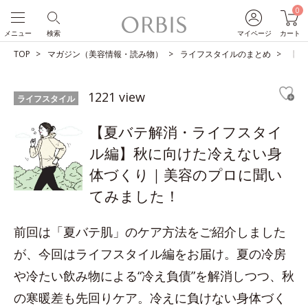
0
メニュー
検索
マイページ
カート
TOP
マガジン（美容情報・読み物）
ライフスタイルのまとめ
【夏
1221 view
ライフスタイル
【夏バテ解消・ライフスタイ
ル編】秋に向けた冷えない身
体づくり｜美容のプロに聞い
てみました！
前回は「夏バテ肌」のケア方法をご紹介しました
が、今回はライフスタイル編をお届け。夏の冷房
や冷たい飲み物による“冷え負債”を解消しつつ、秋
の寒暖差も先回りケア。冷えに負けない身体づく