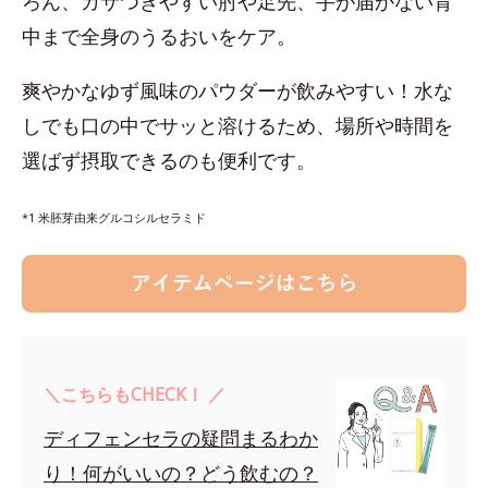
ろん、カサつきやすい肘や足先、手が届かない背
中まで全身のうるおいをケア。
爽やかなゆず風味のパウダーが飲みやすい！水な
しでも口の中でサッと溶けるため、場所や時間を
選ばず摂取できるのも便利です。
*1 米胚芽由来グルコシルセラミド
＼こちらもCHECK！ ／
ディフェンセラの疑問まるわか
り！何がいいの？どう飲むの？