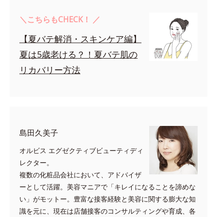
＼こちらもCHECK！ ／
【夏バテ解消・スキンケア編】
夏は5歳老ける？！夏バテ肌の
リカバリー方法
島田久美子
オルビス エグゼクティブビューティディ
レクター。
複数の化粧品会社において、アドバイザ
ーとして活躍。美容マニアで「キレイになることを諦めな
い」がモットー。豊富な接客経験と美容に関する膨大な知
識を元に、現在は店舗接客のコンサルティングや育成、各