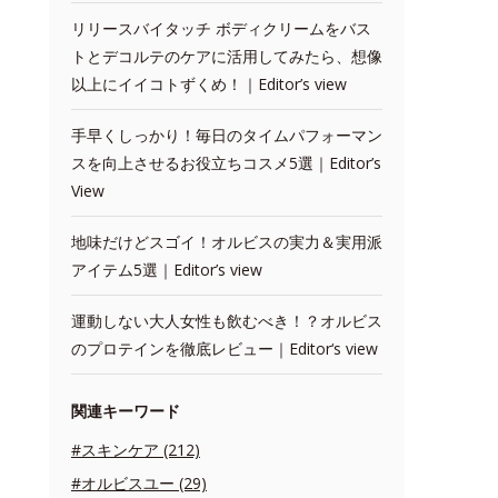
リリースバイタッチ ボディクリームをバス
トとデコルテのケアに活用してみたら、想像
以上にイイコトずくめ！｜Editor’s view
手早くしっかり！毎日のタイムパフォーマン
スを向上させるお役立ちコスメ5選｜Editor’s
View
地味だけどスゴイ！オルビスの実力＆実用派
アイテム5選｜Editor’s view
運動しない大人女性も飲むべき！？オルビス
のプロテインを徹底レビュー｜Editor‘s view
関連キーワード
#スキンケア (212)
#オルビスユー (29)