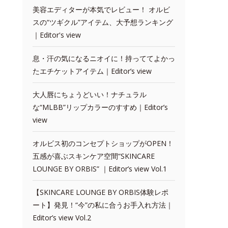
美容エディターが本気でレビュー！ オルビ
スの“ツギクル”アイテム、大予想ランキング
｜Editor's view
息・汗の気になるニオイに！持っててよかっ
たエチケットアイテム｜Editor’s view
大人唇にちょうどいい！ナチュラル
な“MLBB”リップカラーのすすめ｜Editor’s
view
オルビス初のコンセプトショップがOPEN！
五感が喜ぶスキンケア空間“SKINCARE
LOUNGE BY ORBIS” ｜Editor’s view Vol.1
【SKINCARE LOUNGE BY ORBIS体験レポ
ート】発見！“今”の私に合うお手入れ方法｜
Editor’s view Vol.2