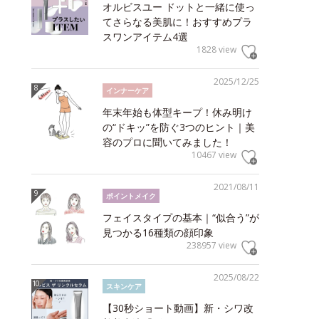
オルビスユー ドットと一緒に使っ
てさらなる美肌に！おすすめプラ
スワンアイテム4選
1828 view
2025/12/25
インナーケア
年末年始も体型キープ！休み明け
の“ドキッ”を防ぐ3つのヒント｜美
容のプロに聞いてみました！
10467 view
2021/08/11
ポイントメイク
フェイスタイプの基本｜“似合う”が
見つかる16種類の顔印象
238957 view
2025/08/22
スキンケア
【30秒ショート動画】新・シワ改