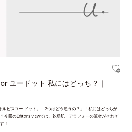
or ユードット 私にはどっち？｜
オルビスユー ドット。「2つはどう違うの？」「私にはどっちが
のEditor’s viewでは、乾燥肌・アラフォーの筆者がそれぞ
す！