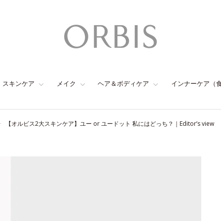
スキンケア
メイク
ヘア＆ボディケア
インナーケア（
【オルビス2大スキンケア】ユー or ユードット 私にはどっち？｜Editor’s view