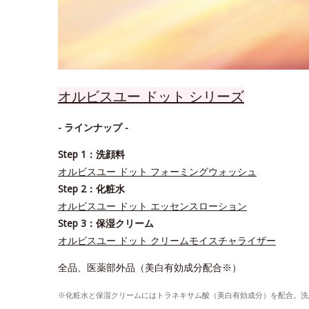
オルビスユー ドット シリーズ
- ラインナップ -
Step 1：洗顔料
オルビスユー ドット フォーミングウォッシュ
Step 2：化粧水
オルビスユー ドット エッセンスローション
Step 3：保湿クリーム
オルビスユー ドット クリームモイスチャライザー
全品、医薬部外品（美白有効成分配合※）
※化粧水と保湿クリームにはトラネキサム酸（美白有効成分）を配合。洗