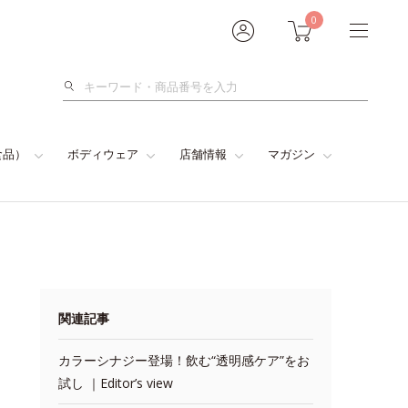
0
検
索
食品）
ボディウェア
店舗情報
マガジン
関連記事
カラーシナジー登場！飲む“透明感ケア”をお
試し ｜Editor’s view