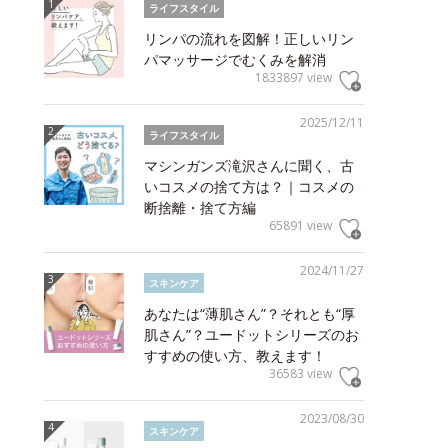
ライフスタイル
リンパの流れを図解！正しいリン
パマッサージでむくみを解消
1833897 view
2025/12/11
ライフスタイル
マシンガンズ滝沢さんに聞く、古
いコスメの捨て方は？｜コスメの
断捨離・捨て方編
65891 view
2024/11/27
スキンケア
あなたは“薄肌さん”？それとも“厚
肌さん”？ユードットシリーズのお
すすめの使い方、教えます！
36583 view
2023/08/30
スキンケア