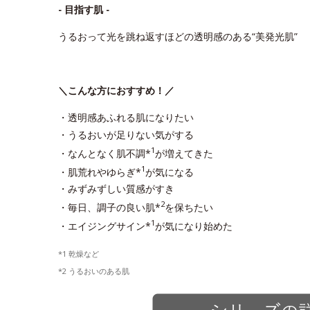
- 目指す肌 -
うるおって光を跳ね返すほどの透明感のある“美発光肌”
＼こんな方におすすめ！／
・透明感あふれる肌になりたい
・うるおいが足りない気がする
1
・なんとなく肌不調*
が増えてきた
1
・肌荒れやゆらぎ*
が気になる
・みずみずしい質感がすき
2
・毎日、調子の良い肌*
を保ちたい
1
・エイジングサイン*
が気になり始めた
*1 乾燥など
*2 うるおいのある肌