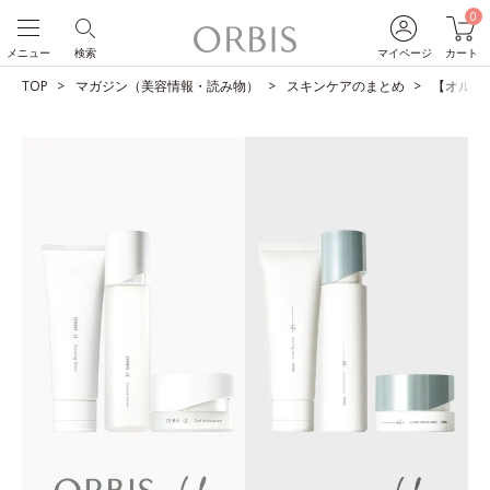
0
メニュー
検索
マイページ
カート
TOP
マガジン（美容情報・読み物）
スキンケアのまとめ
【オルビス