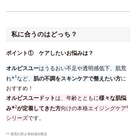
私に合うのはどっち？
ポイント① ケアしたいお悩みは？
オルビスユー
はうるおい不足や透明感低下、肌荒
1
れ*
など、
肌の不調をスキンケアで整えたい方
に
おすすめ！
オルビスユードット
は、年齢とともに
様々な肌悩
2
み*
が定着してきた方
向けの本格エイジングケア³
シリーズ
です。
*1 肌荒れ防止有効成分配合