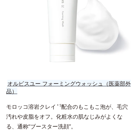
オルビスユー フォーミングウォッシュ（医薬部外
品）
モロッコ溶岩クレイ
＊5
配合のもこもこ泡が、毛穴
汚れや皮脂をオフ。化粧水の肌なじみがよくな
る、通称“ブースター洗顔”。