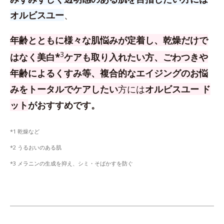
オルビスユー
、
年齢とともに様々な肌悩みが定着し、乾燥だけで
3
はなく美白*
ケアも取り入れたい方、
ごわつきや
年齢によるくすみ等、複合的なエイジングのお悩
みをトータルでケアしたい
方
には
オルビスユー ド
ット
がおすすめです。
*1 乾燥など
*2 うるおいのある肌
*3 メラニンの生成を抑え、シミ・そばかすを防ぐ