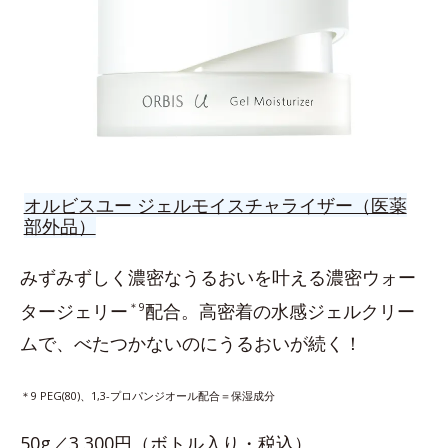
オルビスユー ジェルモイスチャライザー（医薬
部外品）
みずみずしく濃密なうるおいを叶える濃密ウォー
タージェリー
＊9
配合。高密着の水感ジェルクリー
ムで、べたつかないのにうるおいが続く！
＊9 PEG(80)、1,3-プロパンジオール配合＝保湿成分
50g／3,300円（ボトル入り・税込）