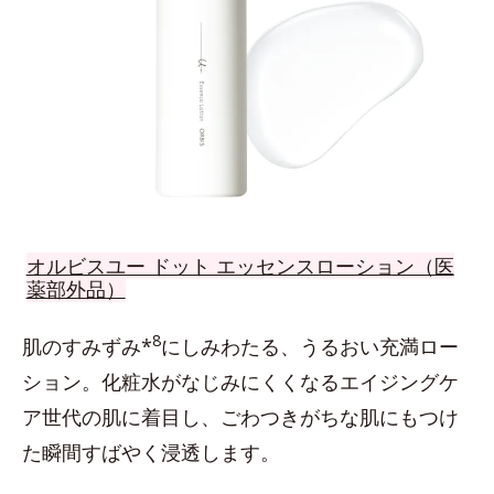
オルビスユー ドット エッセンスローション（医
薬部外品）
8
肌のすみずみ*
にしみわたる、うるおい充満ロー
ション。化粧水がなじみにくくなるエイジングケ
ア世代の肌に着目し、ごわつきがちな肌にもつけ
た瞬間すばやく浸透します。