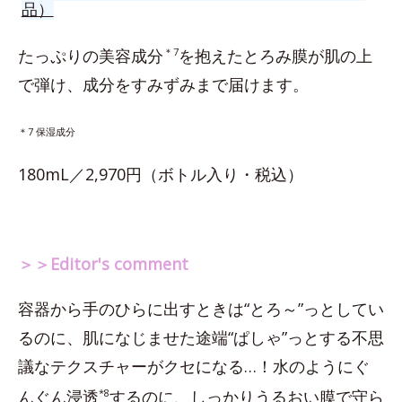
品）
たっぷりの美容成分
＊7
を抱えたとろみ膜が肌の上
で弾け、成分をすみずみまで届けます。
＊7 保湿成分
180mL／2,970円（ボトル入り・税込）
＞＞Editor's comment
容器から手のひらに出すときは“とろ～”っとしてい
るのに、肌になじませた途端“ぱしゃ”っとする不思
議なテクスチャーがクセになる…！水のようにぐ
んぐん浸透
*8
するのに、しっかりうるおい膜で守ら