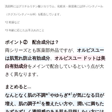
洗顔料にはグリチルリチン酸ジカリウム、化粧水・保湿液にはDF-パンテノール
（テクスパンテノールW）を配合しています。
*2 乾燥など
*3 年齢に応じたお手入れのこと
ポイント② 配合成分は？
両シリーズとも医薬部外品ですが、
オルビスユー
は肌荒れ防止有効成分
、
オルビスユー ドットは美
白有効成分
をメインで配合しているという点が大
きく異なります。
まとめると…
1
1
なんとなく肌の不調*
やゆらぎ*
が気になる日が
2
増え、肌の調子*
を整えたい方や、潤いに満ちた
みずみずしく透明感のある肌を目指したい方には