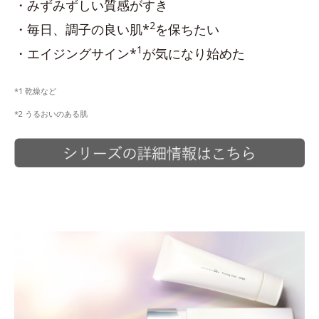
・みずみずしい質感がすき
2
・毎日、調子の良い肌*
を保ちたい
1
・エイジングサイン*
が気になり始めた
*1 乾燥など
*2 うるおいのある肌