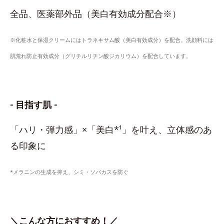
全品、医薬部外品（美白有効成分配合※）
※化粧水と保湿クリームにはトラネキサム酸（美白有効成分）を配合。洗顔料には
肌荒れ防止有効成分（グリチルリチン酸ジカリウム）を配合しています。
- 目指す肌 -
「ハリ・弾力感」×「美白*¹」を叶え、立体感のあ
る印象に
*メラニンの生成を抑え、シミ・ソバカスを防ぐ
＼こんな方におすすめ！／