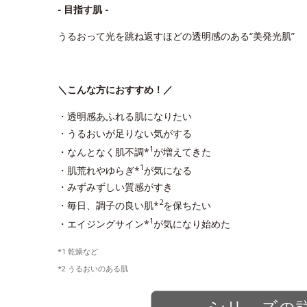
- 目指す肌 -
うるおって光を跳ね返すほどの透明感のある“美発光肌”
＼こんな方におすすめ！／
・透明感あふれる肌になりたい
・うるおいが足りない気がする
1
・なんとなく肌不調*
が増えてきた
1
・肌荒れやゆらぎ*
が気になる
・みずみずしい質感がすき
2
・毎日、調子の良い肌*
を保ちたい
1
・エイジングサイン*
が気になり始めた
*1 乾燥など
*2 うるおいのある肌