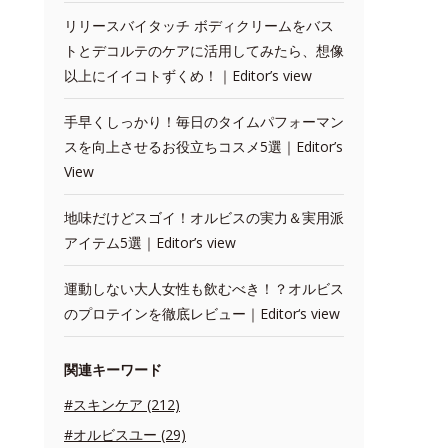
リリースバイタッチ ボディクリームをバス
トとデコルテのケアに活用してみたら、想像
以上にイイコトずくめ！｜Editor’s view
手早くしっかり！毎日のタイムパフォーマン
スを向上させるお役立ちコスメ5選｜Editor’s
View
地味だけどスゴイ！オルビスの実力＆実用派
アイテム5選｜Editor’s view
運動しない大人女性も飲むべき！？オルビス
のプロテインを徹底レビュー｜Editor‘s view
関連キーワード
#スキンケア (212)
#オルビスユー (29)