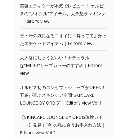
美容エディターが本気でレビュー！ オルビ
スの“ツギクル”アイテム、大予想ランキング
｜Editor's view
息・汗の気になるニオイに！持っててよかっ
たエチケットアイテム｜Editor’s view
大人唇にちょうどいい！ナチュラル
な“MLBB”リップカラーのすすめ｜Editor’s
view
オルビス初のコンセプトショップがOPEN！
五感が喜ぶスキンケア空間“SKINCARE
LOUNGE BY ORBIS” ｜Editor’s view Vol.1
【SKINCARE LOUNGE BY ORBIS体験レポ
ート】発見！“今”の私に合うお手入れ方法｜
Editor’s view Vol.2