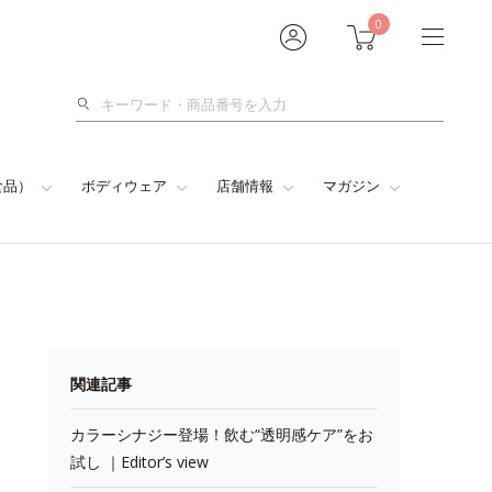
0
検
索
食品）
ボディウェア
店舗情報
マガジン
関連記事
カラーシナジー登場！飲む“透明感ケア”をお
試し ｜Editor’s view