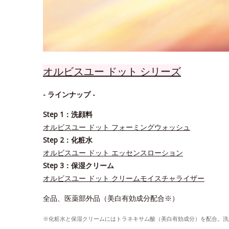
オルビスユー ドット シリーズ
- ラインナップ -
Step 1：洗顔料
オルビスユー ドット フォーミングウォッシュ
Step 2：化粧水
オルビスユー ドット エッセンスローション
Step 3：保湿クリーム
オルビスユー ドット クリームモイスチャライザー
全品、医薬部外品（美白有効成分配合※）
※化粧水と保湿クリームにはトラネキサム酸（美白有効成分）を配合。洗