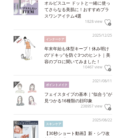
オルビスユー ドットと一緒に使っ
てさらなる美肌に！おすすめプラ
スワンアイテム4選
1828 view
2025/12/25
インナーケア
年末年始も体型キープ！休み明け
の“ドキッ”を防ぐ3つのヒント｜美
容のプロに聞いてみました！
10467 view
2021/08/11
ポイントメイク
フェイスタイプの基本｜“似合う”が
見つかる16種類の顔印象
238957 view
2025/08/22
スキンケア
【30秒ショート動画】新・シワ改