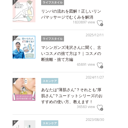
ライフスタイル
リンパの流れを図解！正しいリン
パマッサージでむくみを解消
1833897 view
2025/12/11
ライフスタイル
マシンガンズ滝沢さんに聞く、古
いコスメの捨て方は？｜コスメの
断捨離・捨て方編
65891 view
2024/11/27
スキンケア
あなたは“薄肌さん”？それとも“厚
肌さん”？ユードットシリーズのお
すすめの使い方、教えます！
36583 view
2023/08/30
スキンケア