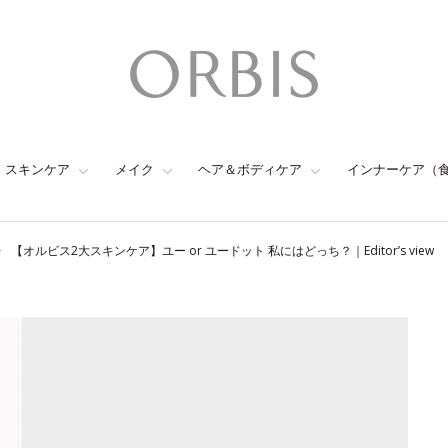
スキンケア
メイク
ヘア＆ボディケア
インナーケア（
【オルビス2大スキンケア】ユー or ユードット 私にはどっち？｜Editor’s view