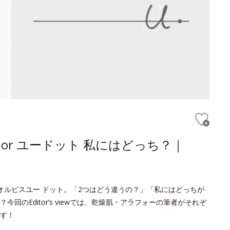
or ユードット 私にはどっち？｜
オルビスユー ドット。「2つはどう違うの？」「私にはどっちが
のEditor’s viewでは、乾燥肌・アラフォーの筆者がそれぞ
す！