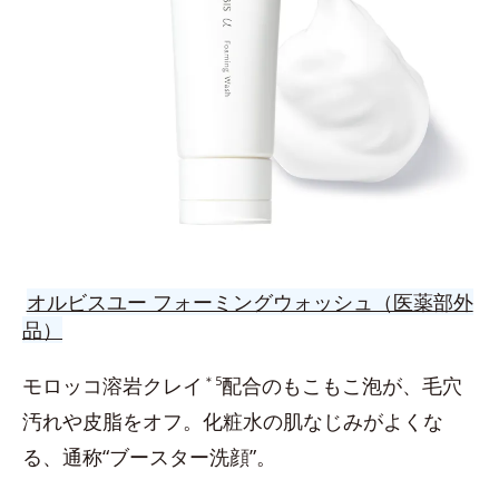
オルビスユー フォーミングウォッシュ（医薬部外
品）
モロッコ溶岩クレイ
＊5
配合のもこもこ泡が、毛穴
汚れや皮脂をオフ。化粧水の肌なじみがよくな
る、通称“ブースター洗顔”。