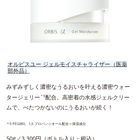
オルビスユー ジェルモイスチャライザー（医薬
部外品）
みずみずしく濃密なうるおいを叶える濃密ウォー
タージェリー
＊9
配合。高密着の水感ジェルクリー
ムで、べたつかないのにうるおいが続く！
＊9 PEG(80)、1,3-プロパンジオール配合＝保湿成分
50g／3,300円（ボトル入り・税込）