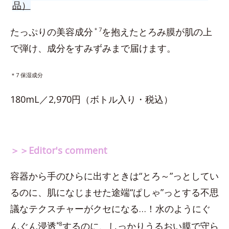
品）
たっぷりの美容成分
＊7
を抱えたとろみ膜が肌の上
で弾け、成分をすみずみまで届けます。
＊7 保湿成分
180mL／2,970円（ボトル入り・税込）
＞＞Editor's comment
容器から手のひらに出すときは“とろ～”っとしてい
るのに、肌になじませた途端“ぱしゃ”っとする不思
議なテクスチャーがクセになる…！水のようにぐ
んぐん浸透
*8
するのに、しっかりうるおい膜で守ら