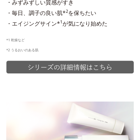
・みずみずしい質感がすき
2
・毎日、調子の良い肌*
を保ちたい
1
・エイジングサイン*
が気になり始めた
*1 乾燥など
*2 うるおいのある肌