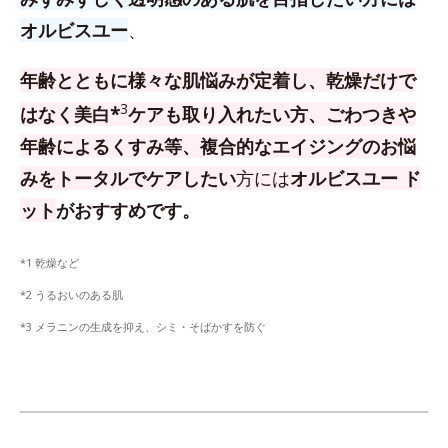
オルビスユー
、
年齢とともに様々な肌悩みが定着し、乾燥だけで
3
はなく美白*
ケアも取り入れたい方、
ごわつきや
年齢によるくすみ等、複合的なエイジングのお悩
みをトータルでケアしたい
方
には
オルビスユー ド
ット
がおすすめです。
*1 乾燥など
*2 うるおいのある肌
*3 メラニンの生成を抑え、シミ・そばかすを防ぐ