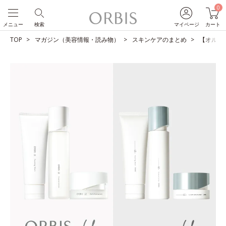
0
メニュー
検索
マイページ
カート
TOP
マガジン（美容情報・読み物）
スキンケアのまとめ
【オルビス