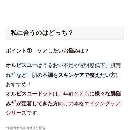
私に合うのはどっち？
ポイント① ケアしたいお悩みは？
オルビスユー
はうるおい不足や透明感低下、肌荒
1
れ*
など、
肌の不調をスキンケアで整えたい方
に
おすすめ！
オルビスユードット
は、年齢とともに
様々な肌悩
2
み*
が定着してきた方
向けの本格エイジングケア³
シリーズ
です。
*1 肌荒れ防止有効成分配合