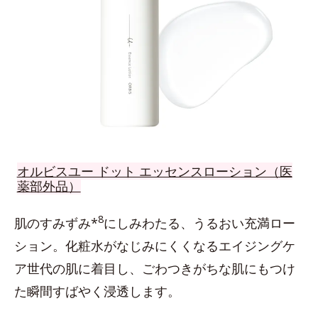
オルビスユー ドット エッセンスローション（医
薬部外品）
8
肌のすみずみ*
にしみわたる、うるおい充満ロー
ション。化粧水がなじみにくくなるエイジングケ
ア世代の肌に着目し、ごわつきがちな肌にもつけ
た瞬間すばやく浸透します。