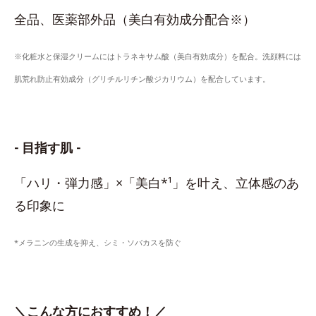
全品、医薬部外品（美白有効成分配合※）
※化粧水と保湿クリームにはトラネキサム酸（美白有効成分）を配合。洗顔料には
肌荒れ防止有効成分（グリチルリチン酸ジカリウム）を配合しています。
- 目指す肌 -
「ハリ・弾力感」×「美白*¹」を叶え、立体感のあ
る印象に
*メラニンの生成を抑え、シミ・ソバカスを防ぐ
＼こんな方におすすめ！／