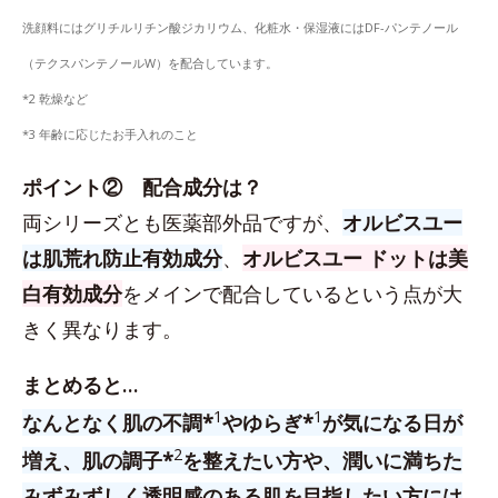
洗顔料にはグリチルリチン酸ジカリウム、化粧水・保湿液にはDF-パンテノール
（テクスパンテノールW）を配合しています。
*2 乾燥など
*3 年齢に応じたお手入れのこと
ポイント② 配合成分は？
両シリーズとも医薬部外品ですが、
オルビスユー
は肌荒れ防止有効成分
、
オルビスユー ドットは美
白有効成分
をメインで配合しているという点が大
きく異なります。
まとめると…
1
1
なんとなく肌の不調*
やゆらぎ*
が気になる日が
2
増え、肌の調子*
を整えたい方や、潤いに満ちた
みずみずしく透明感のある肌を目指したい方には