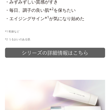
・みずみずしい質感がすき
2
・毎日、調子の良い肌*
を保ちたい
1
・エイジングサイン*
が気になり始めた
*1 乾燥など
*2 うるおいのある肌