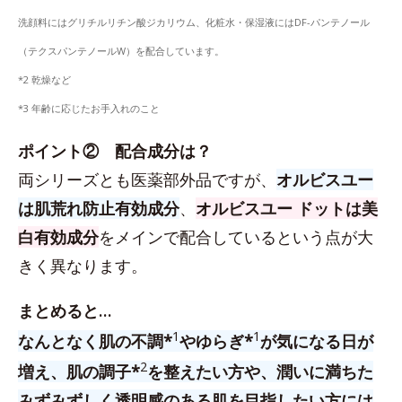
洗顔料にはグリチルリチン酸ジカリウム、化粧水・保湿液にはDF-パンテノール
（テクスパンテノールW）を配合しています。
*2 乾燥など
*3 年齢に応じたお手入れのこと
ポイント② 配合成分は？
両シリーズとも医薬部外品ですが、
オルビスユー
は肌荒れ防止有効成分
、
オルビスユー ドットは美
白有効成分
をメインで配合しているという点が大
きく異なります。
まとめると…
1
1
なんとなく肌の不調*
やゆらぎ*
が気になる日が
2
増え、肌の調子*
を整えたい方や、潤いに満ちた
みずみずしく透明感のある肌を目指したい方には