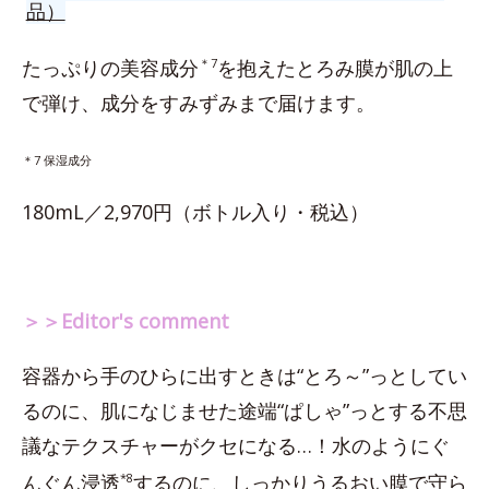
品）
たっぷりの美容成分
＊7
を抱えたとろみ膜が肌の上
で弾け、成分をすみずみまで届けます。
＊7 保湿成分
180mL／2,970円（ボトル入り・税込）
＞＞Editor's comment
容器から手のひらに出すときは“とろ～”っとしてい
るのに、肌になじませた途端“ぱしゃ”っとする不思
議なテクスチャーがクセになる…！水のようにぐ
んぐん浸透
*8
するのに、しっかりうるおい膜で守ら