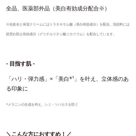
全品、医薬部外品（美白有効成分配合※）
※化粧水と保湿クリームにはトラネキサム酸（美白有効成分）を配合。洗顔料には
肌荒れ防止有効成分（グリチルリチン酸ジカリウム）を配合しています。
- 目指す肌 -
「ハリ・弾力感」×「美白*¹」を叶え、立体感のあ
る印象に
*メラニンの生成を抑え、シミ・ソバカスを防ぐ
＼こんな方におすすめ！／