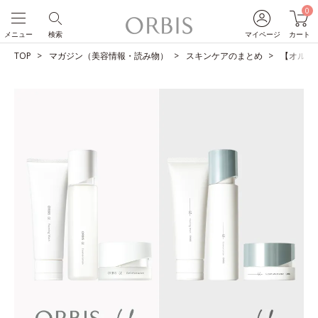
0
メニュー
検索
マイページ
カート
TOP
マガジン（美容情報・読み物）
スキンケアのまとめ
【オルビス