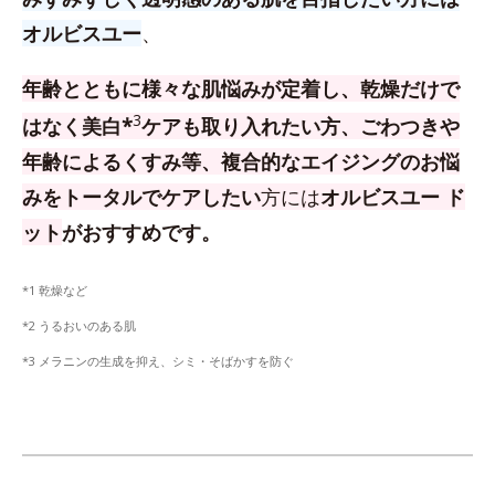
オルビスユー
、
年齢とともに様々な肌悩みが定着し、乾燥だけで
3
はなく美白*
ケアも取り入れたい方、
ごわつきや
年齢によるくすみ等、複合的なエイジングのお悩
みをトータルでケアしたい
方
には
オルビスユー ド
ット
がおすすめです。
*1 乾燥など
*2 うるおいのある肌
*3 メラニンの生成を抑え、シミ・そばかすを防ぐ