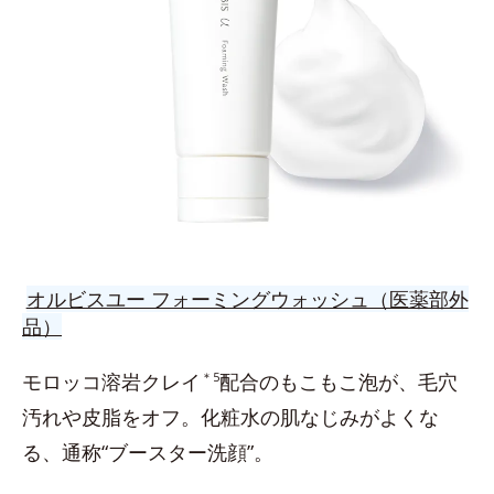
オルビスユー フォーミングウォッシュ（医薬部外
品）
モロッコ溶岩クレイ
＊5
配合のもこもこ泡が、毛穴
汚れや皮脂をオフ。化粧水の肌なじみがよくな
る、通称“ブースター洗顔”。