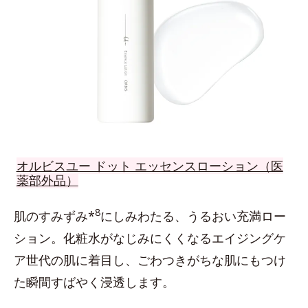
オルビスユー ドット エッセンスローション（医
薬部外品）
8
肌のすみずみ*
にしみわたる、うるおい充満ロー
ション。化粧水がなじみにくくなるエイジングケ
ア世代の肌に着目し、ごわつきがちな肌にもつけ
た瞬間すばやく浸透します。