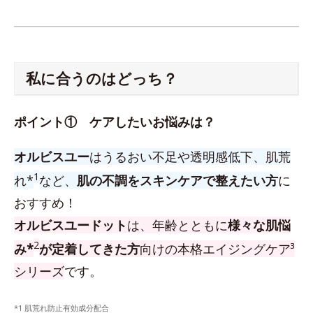
私に合うのはどっち？
ポイント① ケアしたいお悩みは？
オルビスユー
はうるおい不足や透明感低下、肌荒
1
れ*
など、
肌の不調をスキンケアで整えたい方
に
おすすめ！
オルビスユードット
は、年齢とともに
様々な肌悩
2
み*
が定着してきた方
向けの本格エイジングケア³
シリーズ
です。
*1 肌荒れ防止有効成分配合