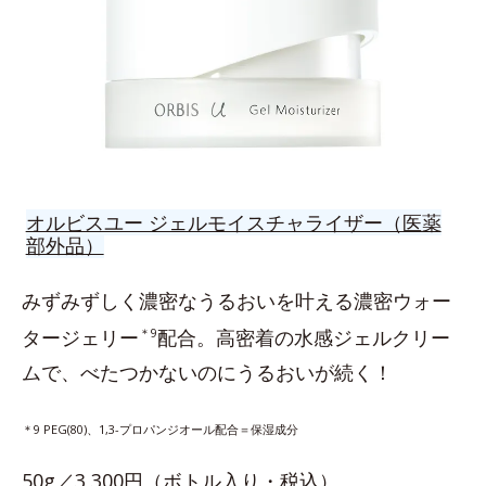
オルビスユー ジェルモイスチャライザー（医薬
部外品）
みずみずしく濃密なうるおいを叶える濃密ウォー
タージェリー
＊9
配合。高密着の水感ジェルクリー
ムで、べたつかないのにうるおいが続く！
＊9 PEG(80)、1,3-プロパンジオール配合＝保湿成分
50g／3,300円（ボトル入り・税込）