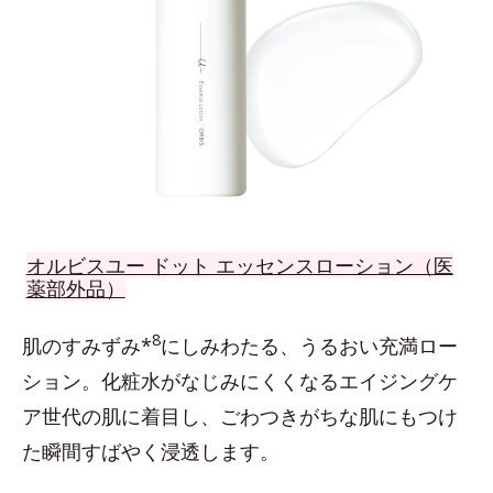
オルビスユー ドット エッセンスローション（医
薬部外品）
8
肌のすみずみ*
にしみわたる、うるおい充満ロー
ション。化粧水がなじみにくくなるエイジングケ
ア世代の肌に着目し、ごわつきがちな肌にもつけ
た瞬間すばやく浸透します。