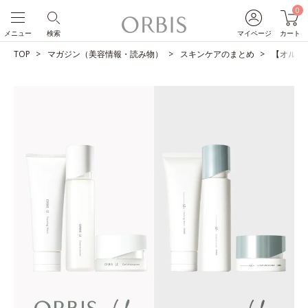
0
メニュー
検索
マイページ
カート
TOP
マガジン（美容情報・読み物）
スキンケアのまとめ
【オルビス