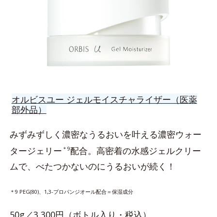
オルビスユー ジェルモイスチャライザー（医薬
部外品）
みずみずしく濃密なうるおいを叶える濃密ウォー
タージェリー
＊9
配合。高密着の水感ジェルクリー
ムで、べたつかないのにうるおいが続く！
＊9 PEG(80)、1,3-プロパンジオール配合＝保湿成分
50g／3,300円（ボトル入り・税込）