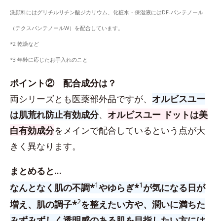
洗顔料にはグリチルリチン酸ジカリウム、化粧水・保湿液にはDF-パンテノール
（テクスパンテノールW）を配合しています。
*2 乾燥など
*3 年齢に応じたお手入れのこと
ポイント② 配合成分は？
両シリーズとも医薬部外品ですが、
オルビスユー
は肌荒れ防止有効成分
、
オルビスユー ドットは美
白有効成分
をメインで配合しているという点が大
きく異なります。
まとめると…
1
1
なんとなく肌の不調*
やゆらぎ*
が気になる日が
2
増え、肌の調子*
を整えたい方や、潤いに満ちた
みずみずしく透明感のある肌を目指したい方には