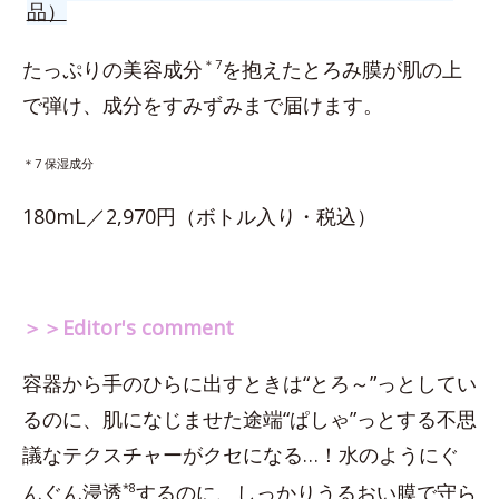
品）
たっぷりの美容成分
＊7
を抱えたとろみ膜が肌の上
で弾け、成分をすみずみまで届けます。
＊7 保湿成分
180mL／2,970円（ボトル入り・税込）
＞＞Editor's comment
容器から手のひらに出すときは“とろ～”っとしてい
るのに、肌になじませた途端“ぱしゃ”っとする不思
議なテクスチャーがクセになる…！水のようにぐ
んぐん浸透
*8
するのに、しっかりうるおい膜で守ら