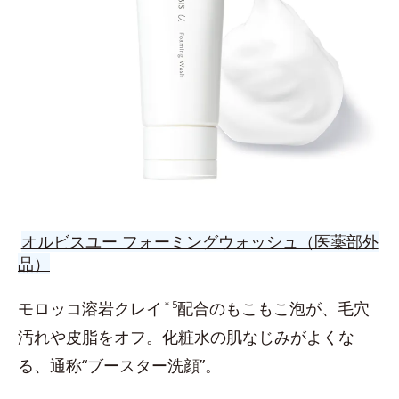
オルビスユー フォーミングウォッシュ（医薬部外
品）
モロッコ溶岩クレイ
＊5
配合のもこもこ泡が、毛穴
汚れや皮脂をオフ。化粧水の肌なじみがよくな
る、通称“ブースター洗顔”。