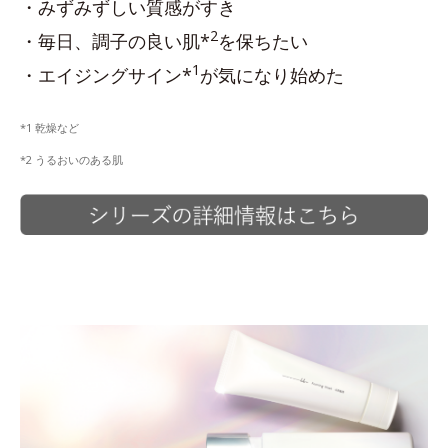
・みずみずしい質感がすき
2
・毎日、調子の良い肌*
を保ちたい
1
・エイジングサイン*
が気になり始めた
*1 乾燥など
*2 うるおいのある肌