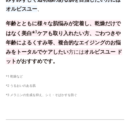
オルビスユー
、
年齢とともに様々な肌悩みが定着し、乾燥だけで
3
はなく美白*
ケアも取り入れたい方、
ごわつきや
年齢によるくすみ等、複合的なエイジングのお悩
みをトータルでケアしたい
方
には
オルビスユー ド
ット
がおすすめです。
*1 乾燥など
*2 うるおいのある肌
*3 メラニンの生成を抑え、シミ・そばかすを防ぐ