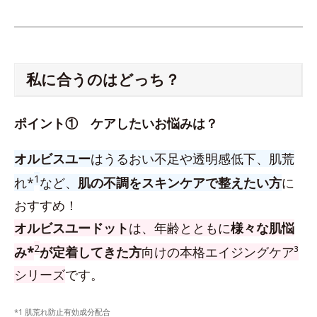
私に合うのはどっち？
ポイント① ケアしたいお悩みは？
オルビスユー
はうるおい不足や透明感低下、肌荒
1
れ*
など、
肌の不調をスキンケアで整えたい方
に
おすすめ！
オルビスユードット
は、年齢とともに
様々な肌悩
2
み*
が定着してきた方
向けの本格エイジングケア³
シリーズ
です。
*1 肌荒れ防止有効成分配合