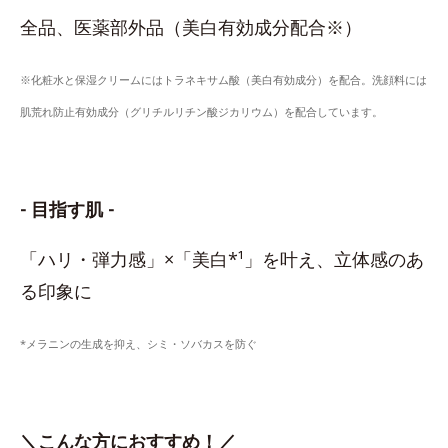
全品、医薬部外品（美白有効成分配合※）
※化粧水と保湿クリームにはトラネキサム酸（美白有効成分）を配合。洗顔料には
肌荒れ防止有効成分（グリチルリチン酸ジカリウム）を配合しています。
- 目指す肌 -
「ハリ・弾力感」×「美白*¹」を叶え、立体感のあ
る印象に
*メラニンの生成を抑え、シミ・ソバカスを防ぐ
＼こんな方におすすめ！／