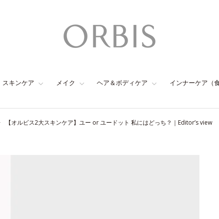
スキンケア
メイク
ヘア＆ボディケア
インナーケア（
【オルビス2大スキンケア】ユー or ユードット 私にはどっち？｜Editor’s view