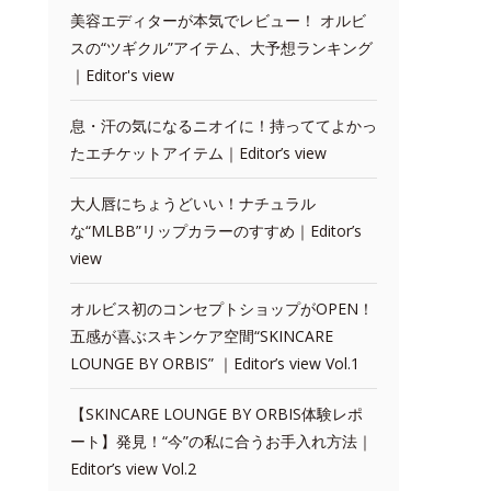
美容エディターが本気でレビュー！ オルビ
スの“ツギクル”アイテム、大予想ランキング
｜Editor's view
息・汗の気になるニオイに！持っててよかっ
たエチケットアイテム｜Editor’s view
大人唇にちょうどいい！ナチュラル
な“MLBB”リップカラーのすすめ｜Editor’s
view
オルビス初のコンセプトショップがOPEN！
五感が喜ぶスキンケア空間“SKINCARE
LOUNGE BY ORBIS” ｜Editor’s view Vol.1
【SKINCARE LOUNGE BY ORBIS体験レポ
ート】発見！“今”の私に合うお手入れ方法｜
Editor’s view Vol.2