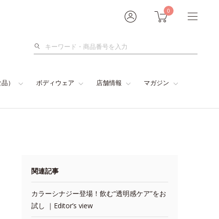
0
検
索
食品）
ボディウェア
店舗情報
マガジン
関連記事
カラーシナジー登場！飲む“透明感ケア”をお
試し ｜Editor’s view