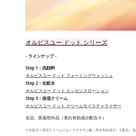
オルビスユー ドット シリーズ
- ラインナップ -
Step 1：洗顔料
オルビスユー ドット フォーミングウォッシュ
Step 2：化粧水
オルビスユー ドット エッセンスローション
Step 3：保湿クリーム
オルビスユー ドット クリームモイスチャライザー
全品、医薬部外品（美白有効成分配合※）
※化粧水と保湿クリームにはトラネキサム酸（美白有効成分）を配合。洗