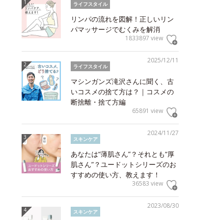
ライフスタイル
リンパの流れを図解！正しいリン
パマッサージでむくみを解消
1833897 view
2025/12/11
ライフスタイル
マシンガンズ滝沢さんに聞く、古
いコスメの捨て方は？｜コスメの
断捨離・捨て方編
65891 view
2024/11/27
スキンケア
あなたは“薄肌さん”？それとも“厚
肌さん”？ユードットシリーズのお
すすめの使い方、教えます！
36583 view
2023/08/30
スキンケア