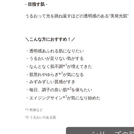
- 目指す肌 -
うるおって光を跳ね返すほどの透明感のある“美発光肌”
＼こんな方におすすめ！／
・透明感あふれる肌になりたい
・うるおいが足りない気がする
1
・なんとなく肌不調*
が増えてきた
1
・肌荒れやゆらぎ*
が気になる
・みずみずしい質感がすき
2
・毎日、調子の良い肌*
を保ちたい
1
・エイジングサイン*
が気になり始めた
*1 乾燥など
*2 うるおいのある肌