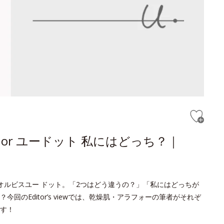
or ユードット 私にはどっち？｜
オルビスユー ドット。「2つはどう違うの？」「私にはどっちが
のEditor’s viewでは、乾燥肌・アラフォーの筆者がそれぞ
す！