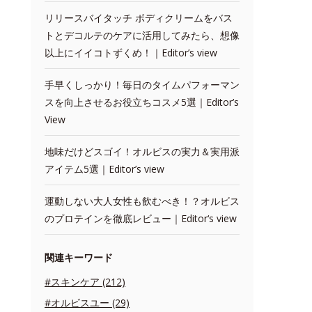
リリースバイタッチ ボディクリームをバス
トとデコルテのケアに活用してみたら、想像
以上にイイコトずくめ！｜Editor’s view
手早くしっかり！毎日のタイムパフォーマン
スを向上させるお役立ちコスメ5選｜Editor’s
View
地味だけどスゴイ！オルビスの実力＆実用派
アイテム5選｜Editor’s view
運動しない大人女性も飲むべき！？オルビス
のプロテインを徹底レビュー｜Editor‘s view
関連キーワード
#スキンケア (212)
#オルビスユー (29)