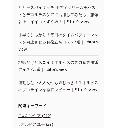
リリースバイタッチ ボディクリームをバス
トとデコルテのケアに活用してみたら、想像
以上にイイコトずくめ！｜Editor’s view
手早くしっかり！毎日のタイムパフォーマン
スを向上させるお役立ちコスメ5選｜Editor’s
View
地味だけどスゴイ！オルビスの実力＆実用派
アイテム5選｜Editor’s view
運動しない大人女性も飲むべき！？オルビス
のプロテインを徹底レビュー｜Editor‘s view
関連キーワード
#スキンケア (212)
#オルビスユー (29)