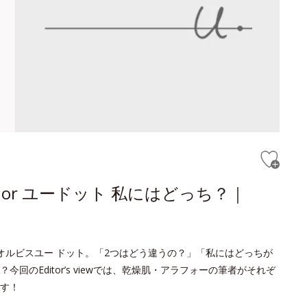
or ユードット 私にはどっち？｜
オルビスユー ドット。「2つはどう違うの？」「私にはどっちが
のEditor’s viewでは、乾燥肌・アラフォーの筆者がそれぞ
す！