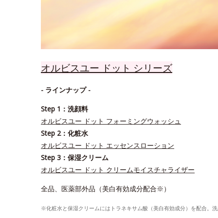
オルビスユー ドット シリーズ
- ラインナップ -
Step 1：洗顔料
オルビスユー ドット フォーミングウォッシュ
Step 2：化粧水
オルビスユー ドット エッセンスローション
Step 3：保湿クリーム
オルビスユー ドット クリームモイスチャライザー
全品、医薬部外品（美白有効成分配合※）
※化粧水と保湿クリームにはトラネキサム酸（美白有効成分）を配合。洗