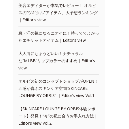
美容エディターが本気でレビュー！ オルビ
スの“ツギクル”アイテム、大予想ランキング
｜Editor's view
息・汗の気になるニオイに！持っててよかっ
たエチケットアイテム｜Editor’s view
大人唇にちょうどいい！ナチュラル
な“MLBB”リップカラーのすすめ｜Editor’s
view
オルビス初のコンセプトショップがOPEN！
五感が喜ぶスキンケア空間“SKINCARE
LOUNGE BY ORBIS” ｜Editor’s view Vol.1
【SKINCARE LOUNGE BY ORBIS体験レポ
ート】発見！“今”の私に合うお手入れ方法｜
Editor’s view Vol.2