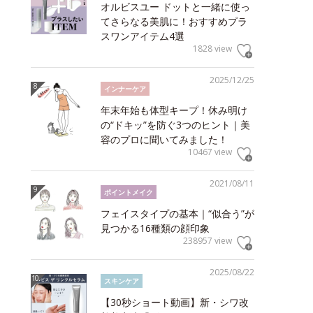
オルビスユー ドットと一緒に使っ
てさらなる美肌に！おすすめプラ
スワンアイテム4選
1828 view
2025/12/25
インナーケア
年末年始も体型キープ！休み明け
の“ドキッ”を防ぐ3つのヒント｜美
容のプロに聞いてみました！
10467 view
2021/08/11
ポイントメイク
フェイスタイプの基本｜“似合う”が
見つかる16種類の顔印象
238957 view
2025/08/22
スキンケア
【30秒ショート動画】新・シワ改