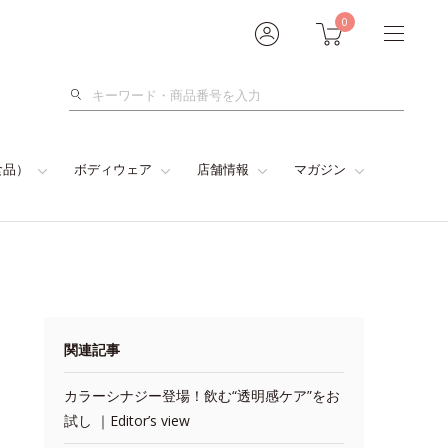
0
検
索
食品）
ボディウェア
店舗情報
マガジン
関連記事
カラーシナジー登場！飲む“透明感ケア”をお
試し ｜Editor’s view