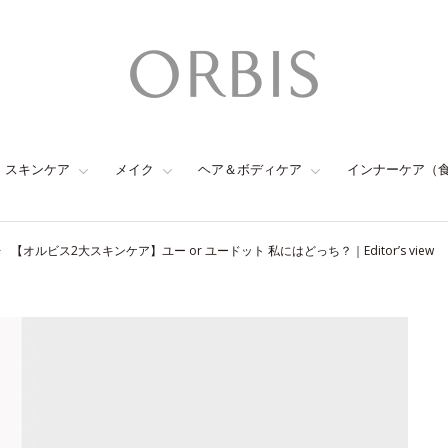
スキンケア
メイク
ヘア＆ボディケア
インナーケア（
【オルビス2大スキンケア】ユー or ユードット 私にはどっち？｜Editor’s view