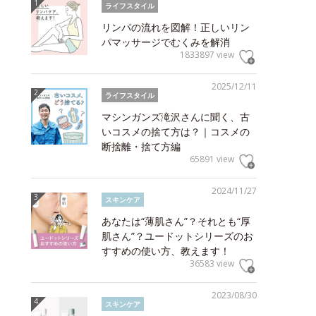
ライフスタイル
リンパの流れを図解！正しいリン
パマッサージでむくみを解消
1833897 view
2025/12/11
ライフスタイル
マシンガンズ滝沢さんに聞く、古
いコスメの捨て方は？｜コスメの
断捨離・捨て方編
65891 view
2024/11/27
スキンケア
あなたは“薄肌さん”？それとも“厚
肌さん”？ユードットシリーズのお
すすめの使い方、教えます！
36583 view
2023/08/30
スキンケア