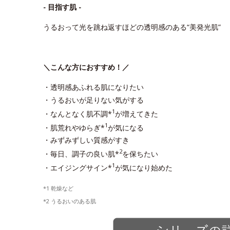
- 目指す肌 -
うるおって光を跳ね返すほどの透明感のある“美発光肌”
＼こんな方におすすめ！／
・透明感あふれる肌になりたい
・うるおいが足りない気がする
1
・なんとなく肌不調*
が増えてきた
1
・肌荒れやゆらぎ*
が気になる
・みずみずしい質感がすき
2
・毎日、調子の良い肌*
を保ちたい
1
・エイジングサイン*
が気になり始めた
*1 乾燥など
*2 うるおいのある肌