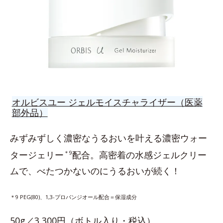
オルビスユー ジェルモイスチャライザー（医薬
部外品）
みずみずしく濃密なうるおいを叶える濃密ウォー
タージェリー
＊9
配合。高密着の水感ジェルクリー
ムで、べたつかないのにうるおいが続く！
＊9 PEG(80)、1,3-プロパンジオール配合＝保湿成分
50g／3,300円（ボトル入り・税込）