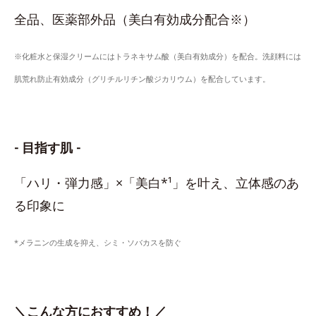
全品、医薬部外品（美白有効成分配合※）
※化粧水と保湿クリームにはトラネキサム酸（美白有効成分）を配合。洗顔料には
肌荒れ防止有効成分（グリチルリチン酸ジカリウム）を配合しています。
- 目指す肌 -
「ハリ・弾力感」×「美白*¹」を叶え、立体感のあ
る印象に
*メラニンの生成を抑え、シミ・ソバカスを防ぐ
＼こんな方におすすめ！／