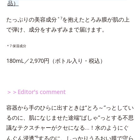
品）
たっぷりの美容成分
＊7
を抱えたとろみ膜が肌の上
で弾け、成分をすみずみまで届けます。
＊7 保湿成分
180mL／2,970円（ボトル入り・税込）
＞＞Editor's comment
容器から手のひらに出すときは“とろ～”っとしてい
るのに、肌になじませた途端“ぱしゃ”っとする不思
議なテクスチャーがクセになる…！水のようにぐ
んぐん浸透
*8
するのに、しっかりうるおい膜で守ら