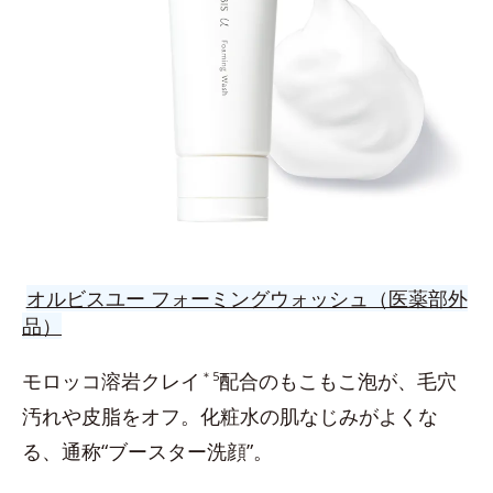
オルビスユー フォーミングウォッシュ（医薬部外
品）
モロッコ溶岩クレイ
＊5
配合のもこもこ泡が、毛穴
汚れや皮脂をオフ。化粧水の肌なじみがよくな
る、通称“ブースター洗顔”。