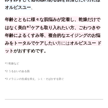
オルビスユー
、
年齢とともに様々な肌悩みが定着し、乾燥だけで
3
はなく美白*
ケアも取り入れたい方、
ごわつきや
年齢によるくすみ等、複合的なエイジングのお悩
みをトータルでケアしたい
方
には
オルビスユー ド
ット
がおすすめです。
*1 乾燥など
*2 うるおいのある肌
*3 メラニンの生成を抑え、シミ・そばかすを防ぐ