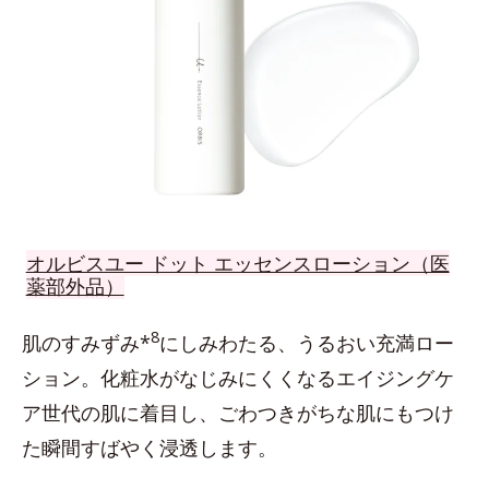
オルビスユー ドット エッセンスローション（医
薬部外品）
8
肌のすみずみ*
にしみわたる、うるおい充満ロー
ション。化粧水がなじみにくくなるエイジングケ
ア世代の肌に着目し、ごわつきがちな肌にもつけ
た瞬間すばやく浸透します。