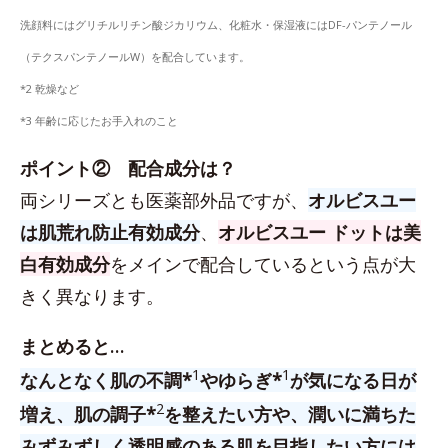
洗顔料にはグリチルリチン酸ジカリウム、化粧水・保湿液にはDF-パンテノール
（テクスパンテノールW）を配合しています。
*2 乾燥など
*3 年齢に応じたお手入れのこと
ポイント② 配合成分は？
両シリーズとも医薬部外品ですが、
オルビスユー
は肌荒れ防止有効成分
、
オルビスユー ドットは美
白有効成分
をメインで配合しているという点が大
きく異なります。
まとめると…
1
1
なんとなく肌の不調*
やゆらぎ*
が気になる日が
2
増え、肌の調子*
を整えたい方や、潤いに満ちた
みずみずしく透明感のある肌を目指したい方には