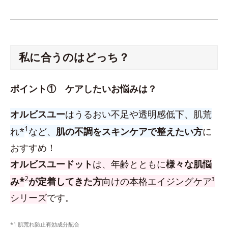
私に合うのはどっち？
ポイント① ケアしたいお悩みは？
オルビスユー
はうるおい不足や透明感低下、肌荒
1
れ*
など、
肌の不調をスキンケアで整えたい方
に
おすすめ！
オルビスユードット
は、年齢とともに
様々な肌悩
2
み*
が定着してきた方
向けの本格エイジングケア³
シリーズ
です。
*1 肌荒れ防止有効成分配合