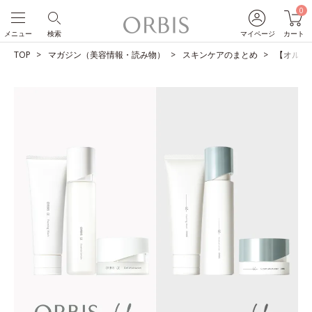
0
メニュー
検索
マイページ
カート
TOP
マガジン（美容情報・読み物）
スキンケアのまとめ
【オルビス