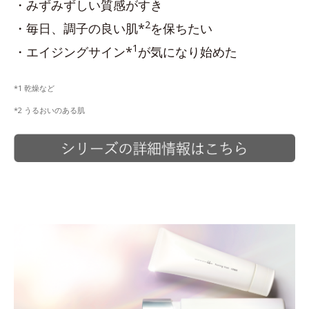
・みずみずしい質感がすき
2
・毎日、調子の良い肌*
を保ちたい
1
・エイジングサイン*
が気になり始めた
*1 乾燥など
*2 うるおいのある肌