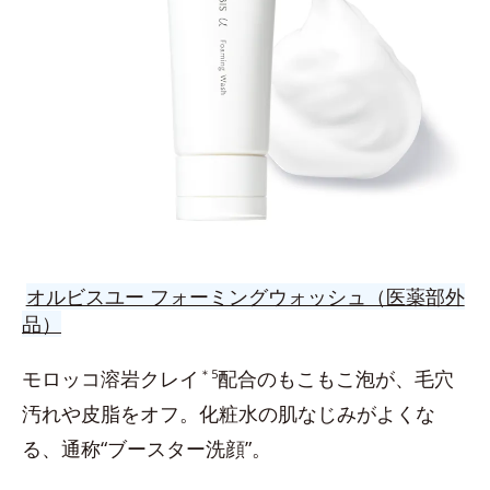
オルビスユー フォーミングウォッシュ（医薬部外
品）
モロッコ溶岩クレイ
＊5
配合のもこもこ泡が、毛穴
汚れや皮脂をオフ。化粧水の肌なじみがよくな
る、通称“ブースター洗顔”。