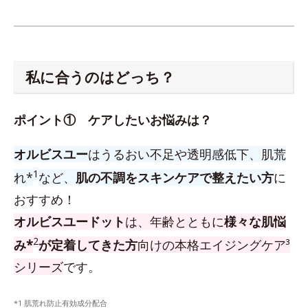
私に合うのはどっち？
ポイント① ケアしたいお悩みは？
オルビスユー
はうるおい不足や透明感低下、肌荒
1
れ*
など、
肌の不調をスキンケアで整えたい方
に
おすすめ！
オルビスユードット
は、年齢とともに
様々な肌悩
2
み*
が定着してきた方
向けの本格エイジングケア³
シリーズ
です。
*1 肌荒れ防止有効成分配合