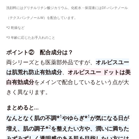
洗顔料にはグリチルリチン酸ジカリウム、化粧水・保湿液にはDF-パンテノール
（テクスパンテノールW）を配合しています。
*2 乾燥など
*3 年齢に応じたお手入れのこと
ポイント② 配合成分は？
両シリーズとも医薬部外品ですが、
オルビスユー
は肌荒れ防止有効成分
、
オルビスユー ドットは美
白有効成分
をメインで配合しているという点が大
きく異なります。
まとめると…
1
1
なんとなく肌の不調*
やゆらぎ*
が気になる日が
2
増え、肌の調子*
を整えたい方や、潤いに満ちた
みずみずしく透明感のある肌を目指したい方には