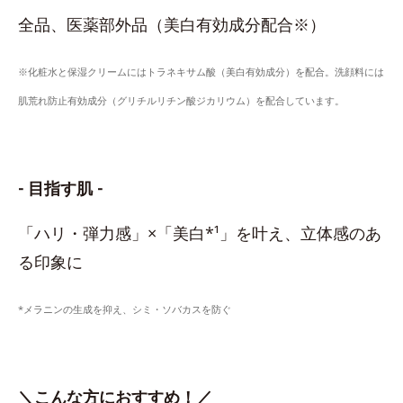
全品、医薬部外品（美白有効成分配合※）
※化粧水と保湿クリームにはトラネキサム酸（美白有効成分）を配合。洗顔料には
肌荒れ防止有効成分（グリチルリチン酸ジカリウム）を配合しています。
- 目指す肌 -
「ハリ・弾力感」×「美白*¹」を叶え、立体感のあ
る印象に
*メラニンの生成を抑え、シミ・ソバカスを防ぐ
＼こんな方におすすめ！／