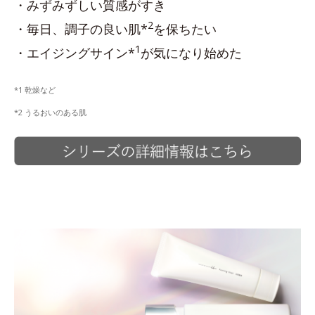
・みずみずしい質感がすき
2
・毎日、調子の良い肌*
を保ちたい
1
・エイジングサイン*
が気になり始めた
*1 乾燥など
*2 うるおいのある肌