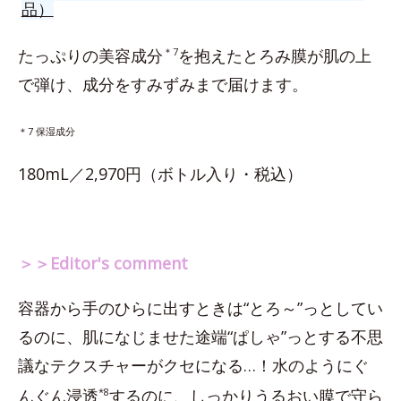
品）
たっぷりの美容成分
＊7
を抱えたとろみ膜が肌の上
で弾け、成分をすみずみまで届けます。
＊7 保湿成分
180mL／2,970円（ボトル入り・税込）
＞＞Editor's comment
容器から手のひらに出すときは“とろ～”っとしてい
るのに、肌になじませた途端“ぱしゃ”っとする不思
議なテクスチャーがクセになる…！水のようにぐ
んぐん浸透
*8
するのに、しっかりうるおい膜で守ら