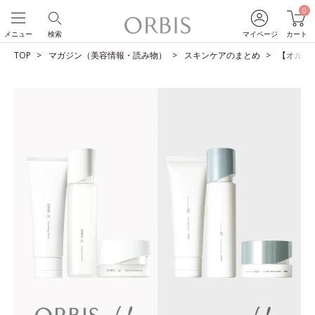
0
メニュー
検索
マイページ
カート
TOP
マガジン（美容情報・読み物）
スキンケアのまとめ
【オルビス