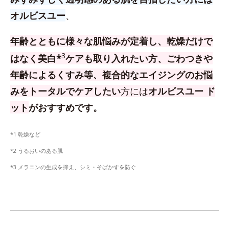
オルビスユー
、
年齢とともに様々な肌悩みが定着し、乾燥だけで
3
はなく美白*
ケアも取り入れたい方、
ごわつきや
年齢によるくすみ等、複合的なエイジングのお悩
みをトータルでケアしたい
方
には
オルビスユー ド
ット
がおすすめです。
*1 乾燥など
*2 うるおいのある肌
*3 メラニンの生成を抑え、シミ・そばかすを防ぐ