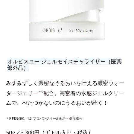
オルビスユー ジェルモイスチャライザー（医薬
部外品）
みずみずしく濃密なうるおいを叶える濃密ウォー
タージェリー
＊9
配合。高密着の水感ジェルクリー
ムで、べたつかないのにうるおいが続く！
＊9 PEG(80)、1,3-プロパンジオール配合＝保湿成分
50g／3,300円（ボトル入り・税込）