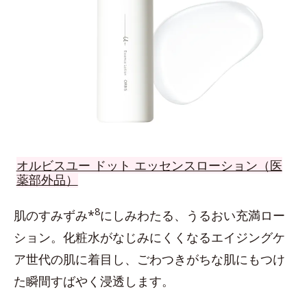
オルビスユー ドット エッセンスローション（医
薬部外品）
8
肌のすみずみ*
にしみわたる、うるおい充満ロー
ション。化粧水がなじみにくくなるエイジングケ
ア世代の肌に着目し、ごわつきがちな肌にもつけ
た瞬間すばやく浸透します。