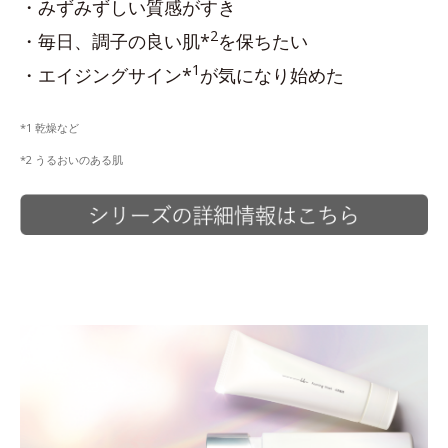
・みずみずしい質感がすき
2
・毎日、調子の良い肌*
を保ちたい
1
・エイジングサイン*
が気になり始めた
*1 乾燥など
*2 うるおいのある肌