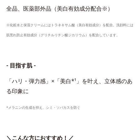
全品、医薬部外品（美白有効成分配合※）
※化粧水と保湿クリームにはトラネキサム酸（美白有効成分）を配合。洗顔料には
肌荒れ防止有効成分（グリチルリチン酸ジカリウム）を配合しています。
- 目指す肌 -
「ハリ・弾力感」×「美白*¹」を叶え、立体感のあ
る印象に
*メラニンの生成を抑え、シミ・ソバカスを防ぐ
＼こんな方におすすめ！／