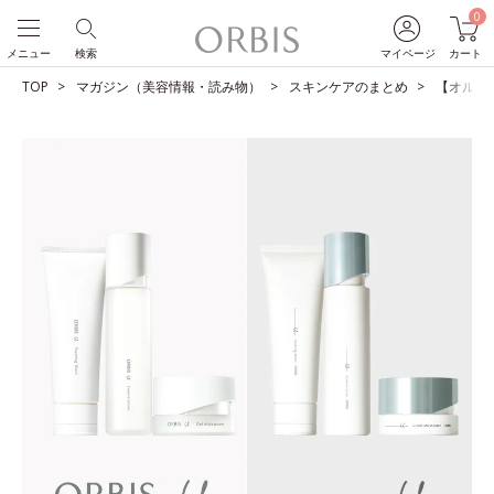
0
メニュー
検索
マイページ
カート
TOP
マガジン（美容情報・読み物）
スキンケアのまとめ
【オルビス