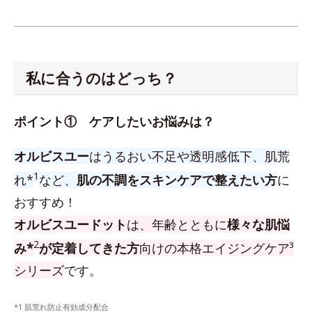
私に合うのはどっち？
ポイント① ケアしたいお悩みは？
オルビスユー
はうるおい不足や透明感低下、肌荒
1
れ*
など、
肌の不調をスキンケアで整えたい方
に
おすすめ！
オルビスユードット
は、年齢とともに
様々な肌悩
2
み*
が定着してきた方
向けの本格エイジングケア³
シリーズ
です。
*1 肌荒れ防止有効成分配合