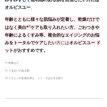
オルビスユー
、
年齢とともに様々な肌悩みが定着し、乾燥だけで
3
はなく美白*
ケアも取り入れたい方、
ごわつきや
年齢によるくすみ等、複合的なエイジングのお悩
みをトータルでケアしたい
方
には
オルビスユー ド
ット
がおすすめです。
*1 乾燥など
*2 うるおいのある肌
*3 メラニンの生成を抑え、シミ・そばかすを防ぐ