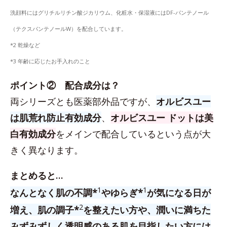
洗顔料にはグリチルリチン酸ジカリウム、化粧水・保湿液にはDF-パンテノール
（テクスパンテノールW）を配合しています。
*2 乾燥など
*3 年齢に応じたお手入れのこと
ポイント② 配合成分は？
両シリーズとも医薬部外品ですが、
オルビスユー
は肌荒れ防止有効成分
、
オルビスユー ドットは美
白有効成分
をメインで配合しているという点が大
きく異なります。
まとめると…
1
1
なんとなく肌の不調*
やゆらぎ*
が気になる日が
2
増え、肌の調子*
を整えたい方や、潤いに満ちた
みずみずしく透明感のある肌を目指したい方には