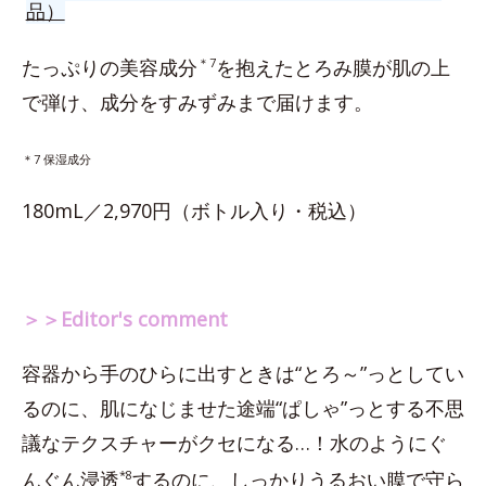
品）
たっぷりの美容成分
＊7
を抱えたとろみ膜が肌の上
で弾け、成分をすみずみまで届けます。
＊7 保湿成分
180mL／2,970円（ボトル入り・税込）
＞＞Editor's comment
容器から手のひらに出すときは“とろ～”っとしてい
るのに、肌になじませた途端“ぱしゃ”っとする不思
議なテクスチャーがクセになる…！水のようにぐ
んぐん浸透
*8
するのに、しっかりうるおい膜で守ら