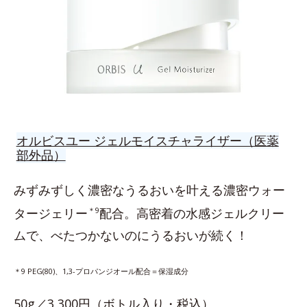
オルビスユー ジェルモイスチャライザー（医薬
部外品）
みずみずしく濃密なうるおいを叶える濃密ウォー
タージェリー
＊9
配合。高密着の水感ジェルクリー
ムで、べたつかないのにうるおいが続く！
＊9 PEG(80)、1,3-プロパンジオール配合＝保湿成分
50g／3,300円（ボトル入り・税込）