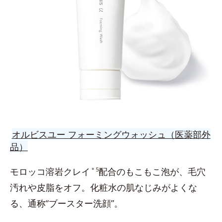
オルビスユー フォーミングウォッシュ（医薬部外
品）
モロッコ溶岩クレイ
＊5
配合のもこもこ泡が、毛穴
汚れや皮脂をオフ。化粧水の肌なじみがよくな
る、通称“ブースター洗顔”。