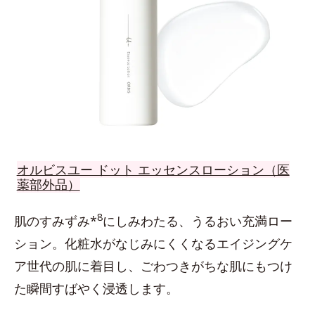
オルビスユー ドット エッセンスローション（医
薬部外品）
8
肌のすみずみ*
にしみわたる、うるおい充満ロー
ション。化粧水がなじみにくくなるエイジングケ
ア世代の肌に着目し、ごわつきがちな肌にもつけ
た瞬間すばやく浸透します。