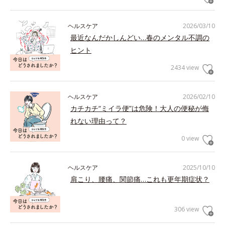
ヘルスケア
2026/03/10
最近なんだかしんどい…春のメンタル不調の
ヒント
2434 view
ヘルスケア
2026/02/10
カチカチ“ミイラ便”は危険！大人の便秘が侮
れない理由って？
0 view
ヘルスケア
2025/10/10
肩こり、腰痛、関節痛…これも更年期症状？
306 view