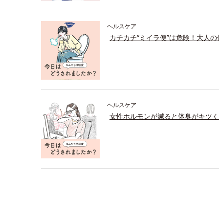
ヘルスケア
カチカチ“ミイラ便”は危険！大人
ヘルスケア
女性ホルモンが減ると体臭がキツく