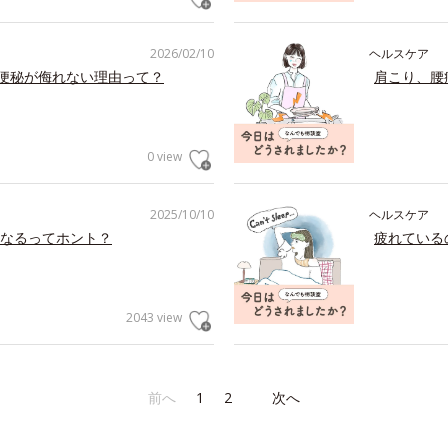
2026/02/10
ヘルスケア
の便秘が侮れない理由って？
肩こり、腰
0 view
2025/10/10
ヘルスケア
なるってホント？
疲れている
2043 view
前へ
1
2
次へ