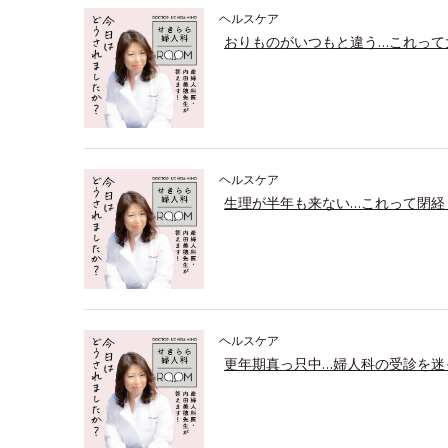
ヘルスケア
おりものがいつもと違う…これって
ヘルスケア
生理が半年も来ない…これって閉経
ヘルスケア
更年期真っ只中…婦人科の受診を迷