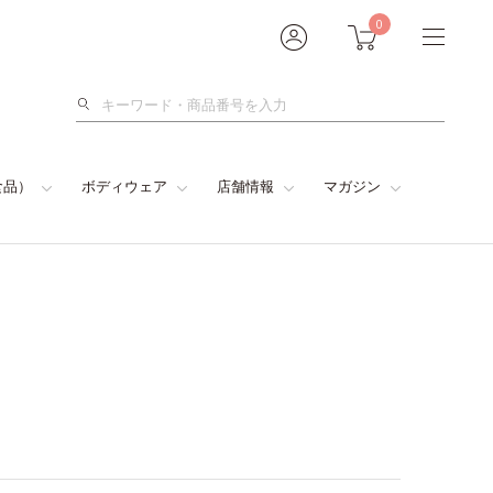
0
検
索
食品）
ボディウェア
店舗情報
マガジン