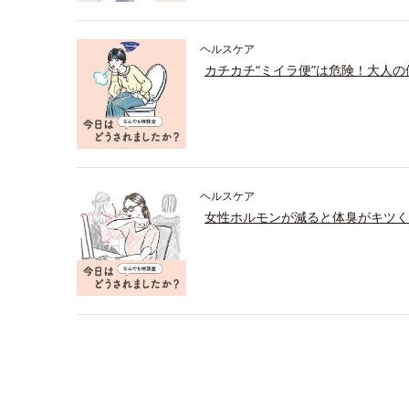
ヘルスケア
カチカチ“ミイラ便”は危険！大人
ヘルスケア
女性ホルモンが減ると体臭がキツく