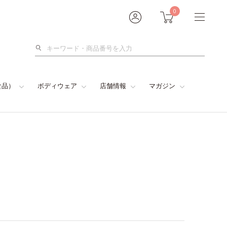
0
検
索
食品）
ボディウェア
店舗情報
マガジン