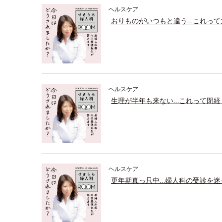
ヘルスケア
おりものがいつもと違う…これって
ヘルスケア
生理が半年も来ない…これって閉経
ヘルスケア
更年期真っ只中…婦人科の受診を迷