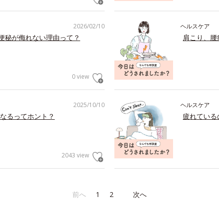
2026/02/10
ヘルスケア
の便秘が侮れない理由って？
肩こり、腰
0 view
2025/10/10
ヘルスケア
なるってホント？
疲れている
2043 view
前へ
1
2
次へ