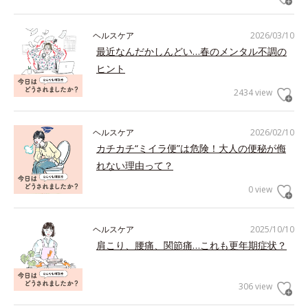
ヘルスケア
2026/03/10
最近なんだかしんどい…春のメンタル不調の
ヒント
2434 view
ヘルスケア
2026/02/10
カチカチ“ミイラ便”は危険！大人の便秘が侮
れない理由って？
0 view
ヘルスケア
2025/10/10
肩こり、腰痛、関節痛…これも更年期症状？
306 view