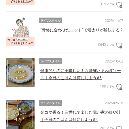
319 view
2025/11/07
ライフスタイル
“骨格に合わせたニット”で着太りが解決する!?
3645 view
2025/10/02
ライフスタイル
健康的なのに美味しい！万能酢たまねぎソー
ス｜今日のごはんは何にしよう#3
199 view
2025/09/18
ライフスタイル
金ゴマ香る！三世代で楽しむ我が家の冷や汁
｜今日のごはんは何にしよう#2
201 view