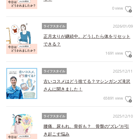
0 view
2026/01/09
ライフスタイル
正月太りが継続中。どうしたら体をリセット
できる？
1691 view
2025/12/11
ライフスタイル
古いコスメはどう捨てる？マシンガンズ滝沢
さんに聞きました！
65891 view
2025/12/10
ライフスタイル
腰痛、尿もれ、骨折も？ 骨盤の“ズレ”が引
き起こす悩み