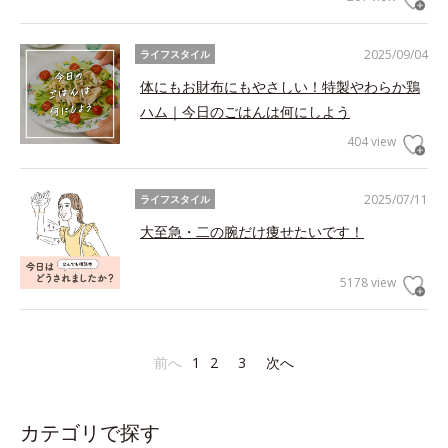
2025/09/04
ライフスタイル
体にもお財布にもやさしい！特製やわらか鶏
ハム｜今日のごはんは何にしよう
404 view
2025/07/11
ライフスタイル
大至急・二の腕だけ痩せたいです！
5178 view
前へ
1
2
3
次へ
カテゴリで探す