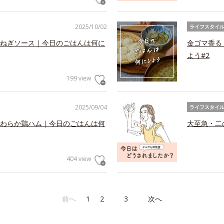
2025/10/02
ライフスタイ
ねぎソース｜今日のごはんは何に
金ゴマ香る
よう#2
199 view
2025/09/04
ライフスタイ
わらか鶏ハム｜今日のごはんは何
大至急・二
404 view
前へ
1
2
3
次へ