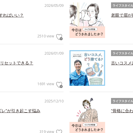
2026/05/09
ライフスタイ
アすればいい？
老眼で眉が
2510 view
2026/01/09
ライフスタイ
リセットできる？
古いコスメ
1691 view
2025/12/10
ライフスタイ
ズレ”が引き起こす悩み
“骨格に合
319 view