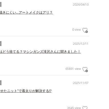
2026/04/10
ル
描きにくい…アートメイクはアリ？
0 view
2025/12/11
ル
はどう捨てる？マシンガンズ滝沢さんに聞きました！
65891 view
2025/11/07
ル
わせたニット”で着太りが解決する!?
3645 view