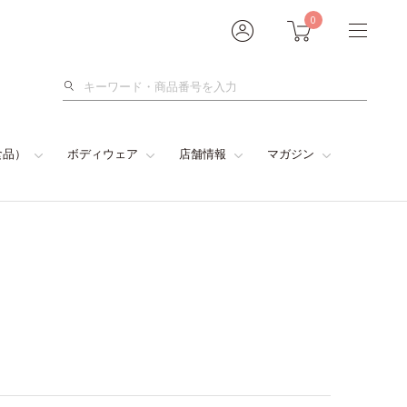
0
検
索
食品）
ボディウェア
店舗情報
マガジン