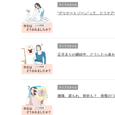
ライフスタイル
“デリケートゾーン”って、どうケ
ライフスタイル
正月太りが継続中。どうしたら体を
ライフスタイル
腰痛、尿もれ、骨折も？ 骨盤の“