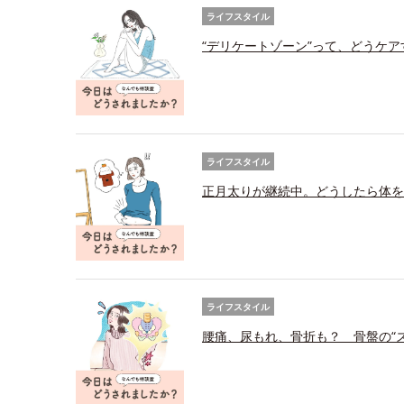
ライフスタイル
“デリケートゾーン”って、どうケ
ライフスタイル
正月太りが継続中。どうしたら体を
ライフスタイル
腰痛、尿もれ、骨折も？ 骨盤の“