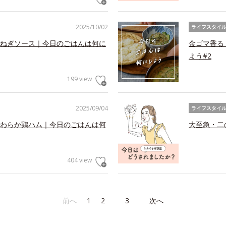
2025/10/02
ライフスタイ
ねぎソース｜今日のごはんは何に
金ゴマ香る
よう#2
199 view
2025/09/04
ライフスタイ
わらか鶏ハム｜今日のごはんは何
大至急・二
404 view
前へ
1
2
3
次へ