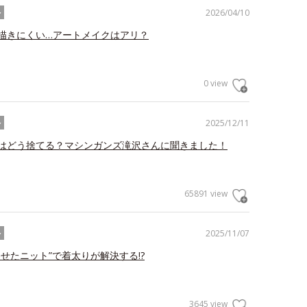
2026/04/10
ル
描きにくい…アートメイクはアリ？
0 view
2025/12/11
ル
はどう捨てる？マシンガンズ滝沢さんに聞きました！
65891 view
2025/11/07
ル
わせたニット”で着太りが解決する!?
3645 view