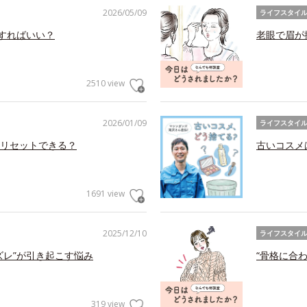
2026/05/09
ライフスタイ
アすればいい？
老眼で眉が
2510 view
2026/01/09
ライフスタイ
リセットできる？
古いコスメ
1691 view
2025/12/10
ライフスタイ
ズレ”が引き起こす悩み
“骨格に合
319 view