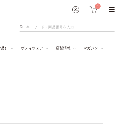
0
検
索
食品）
ボディウェア
店舗情報
マガジン