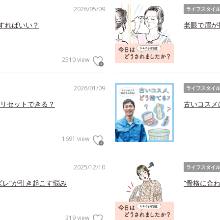
2026/05/09
ライフスタイ
アすればいい？
老眼で眉が
2510 view
2026/01/09
ライフスタイ
リセットできる？
古いコスメ
1691 view
2025/12/10
ライフスタイ
ズレ”が引き起こす悩み
“骨格に合
319 view