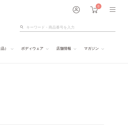
0
検
索
食品）
ボディウェア
店舗情報
マガジン