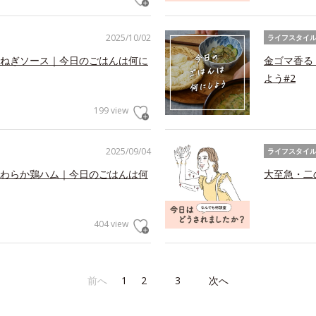
2025/10/02
ライフスタイ
ねぎソース｜今日のごはんは何に
金ゴマ香る
よう#2
199 view
2025/09/04
ライフスタイ
わらか鶏ハム｜今日のごはんは何
大至急・二
404 view
前へ
1
2
3
次へ