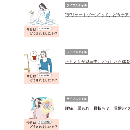
ライフスタイル
“デリケートゾーン”って、どうケ
ライフスタイル
正月太りが継続中。どうしたら体を
ライフスタイル
腰痛、尿もれ、骨折も？ 骨盤の“