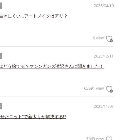
2026/04/10
ル
描きにくい…アートメイクはアリ？
0 view
2025/12/11
ル
はどう捨てる？マシンガンズ滝沢さんに聞きました！
65891 view
2025/11/07
ル
わせたニット”で着太りが解決する!?
3645 view