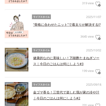
319 view
2025/11/07
ライフスタイル
“骨格に合わせたニット”で着太りが解決する!?
3645 view
2025/10/02
ライフスタイル
健康的なのに美味しい！万能酢たまねぎソー
ス｜今日のごはんは何にしよう#3
199 view
2025/09/18
ライフスタイル
金ゴマ香る！三世代で楽しむ我が家の冷や汁
｜今日のごはんは何にしよう#2
201 view