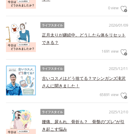
0 view
2026/01/09
ライフスタイル
正月太りが継続中。どうしたら体をリセット
できる？
1691 view
2025/12/11
ライフスタイル
古いコスメはどう捨てる？マシンガンズ滝沢
さんに聞きました！
65891 view
2025/12/10
ライフスタイル
腰痛、尿もれ、骨折も？ 骨盤の“ズレ”が引
き起こす悩み