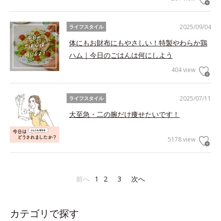
2025/09/04
ライフスタイル
体にもお財布にもやさしい！特製やわらか鶏
ハム｜今日のごはんは何にしよう
404 view
2025/07/11
ライフスタイル
大至急・二の腕だけ痩せたいです！
5178 view
前へ
1
2
3
次へ
カテゴリで探す