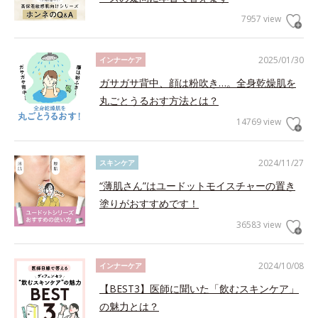
7957 view
2025/01/30
インナーケア
ガサガサ背中、顔は粉吹き…。全身乾燥肌を
丸ごとうるおす方法とは？
14769 view
2024/11/27
スキンケア
“薄肌さん”はユードットモイスチャーの置き
塗りがおすすめです！
36583 view
2024/10/08
インナーケア
【BEST3】医師に聞いた「飲むスキンケア」
の魅力とは？