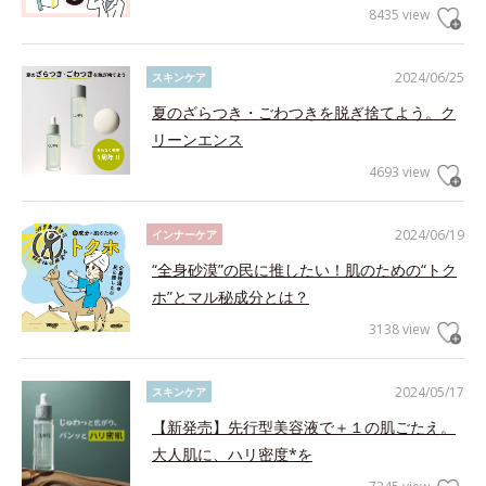
8435 view
2024/06/25
スキンケア
夏のざらつき・ごわつきを脱ぎ捨てよう。ク
リーンエンス
4693 view
2024/06/19
インナーケア
“全身砂漠”の民に推したい！肌のための“トク
ホ”とマル秘成分とは？
3138 view
2024/05/17
スキンケア
【新発売】先行型美容液で＋１の肌ごたえ。
大人肌に、ハリ密度*を