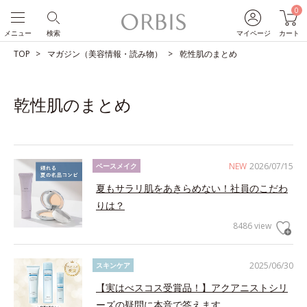
0
メニュー
検索
マイページ
カート
TOP
マガジン（美容情報・読み物）
乾性肌のまとめ
乾性肌のまとめ
NEW
2026/07/15
ベースメイク
夏もサラリ肌をあきらめない！社員のこだわ
りは？
8486 view
2025/06/30
スキンケア
【実はべスコス受賞品！】アクアニストシリ
ーズの疑問に本音で答えます