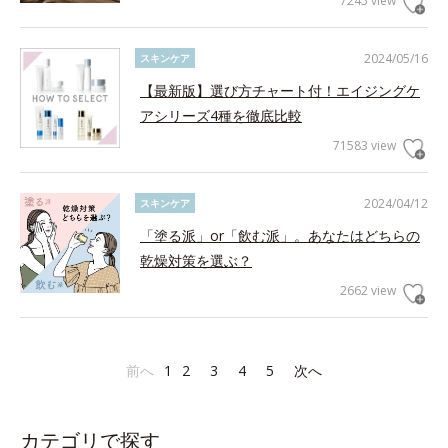
7245 view
2024/05/16
スキンケア
【最新版】選び方チャート付！エイジングケ
アシリーズ4種を徹底比較
71583 view
2024/04/12
スキンケア
「塗る派」or「飲む派」。あなたはどちらの
乾燥対策を選ぶ？
2662 view
前へ
1
2
3
4
5
次へ
カテゴリで探す